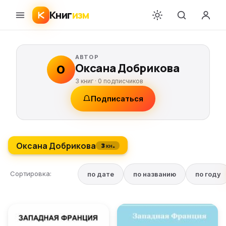
Книг
изм
АВТОР
Оксана Добрикова
О
3 книг ·
0
подписчиков
Подписаться
Оксана Добрикова
3 кн.
Сортировка:
по дате
по названию
по году