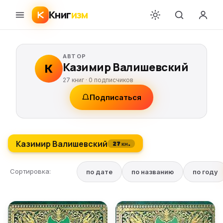
Книг
изм
АВТОР
Казимир Валишевский
К
27 книг ·
0
подписчиков
Подписаться
Казимир Валишевский
27 кн.
Сортировка:
по дате
по названию
по году