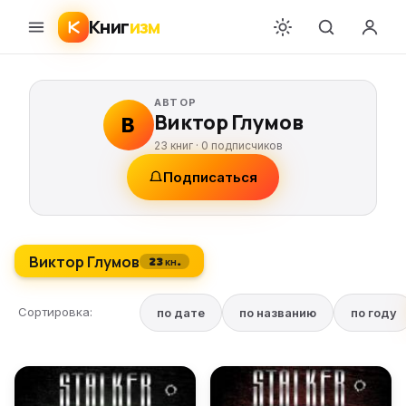
Книг
изм
АВТОР
Виктор Глумов
В
23 книг ·
0
подписчиков
Подписаться
Виктор Глумов
23 кн.
Сортировка:
по дате
по названию
по году