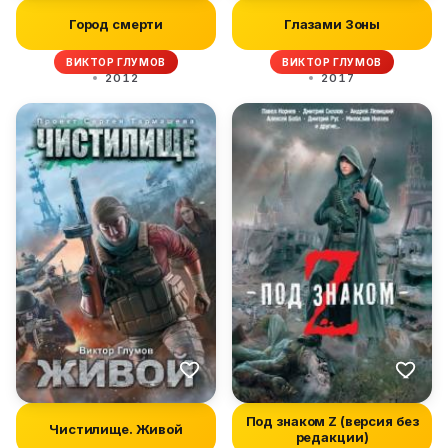
Город смерти
Глазами Зоны
ВИКТОР ГЛУМОВ
ВИКТОР ГЛУМОВ
2012
2017
Под знаком Z (версия без
Чистилище. Живой
редакции)