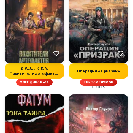
S.W.A.L.K.E.R.
Операция «Призрак»
Похитители артефактов
(авторская ве...
ОЛЕГ ДИВОВ +16
ВИКТОР ГЛУМОВ
2015