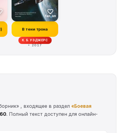
И)
В тени трона
ОРБЕК, ИВОНН НАВАРРО, КИТ ДЕ КАНДИДО, РЭЙ ГАРТОН, КРИСТОФЕР ГОЛ
К. Б. УЭДЖЕРС
2017
борник» , входящее в раздел
«Боевая
660
. Полный текст доступен для онлайн-