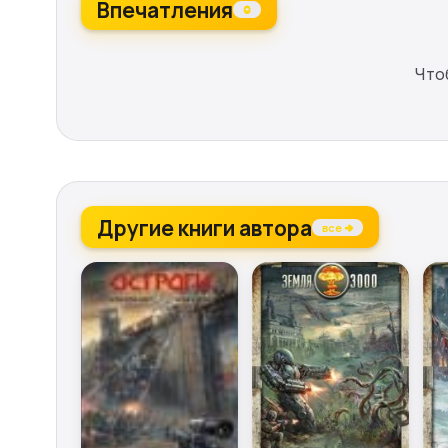
Впечатления
0
Что
Другие книги автора
все →