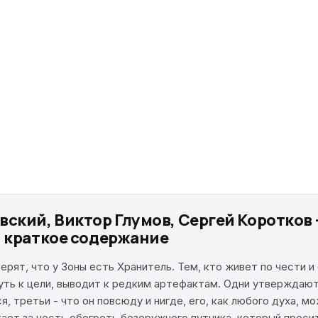
ский, Виктор Глумов, Сергей Коротков 
, краткое содержание
рят, что у Зоны есть Хранитель. Тем, кто живет по чести и 
путь к цели, выводит к редким артефактам. Одни утверждают
я, третьи - что он повсюду и нигде, его, как любого духа, м
ает за честь обогреть безоружного путника, который просит