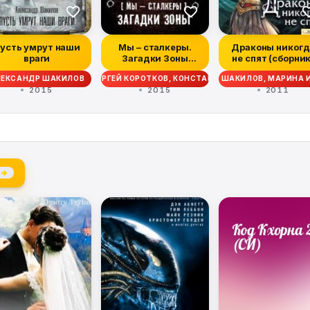
усть умрут наши
Мы – сталкеры.
Драконы никогд
враги
Загадки Зоны
не спят (сборник
(сборник)
ОВ, ВИКТОР ГЛУМОВ, СЕРГЕЙ КОРОТКОВ, КОНСТАНТИН СКУРАТОВ, ВЛАД
АНОВ, ДЖОРДЖ ЛОКХАРД, ГЕНРИ ОЛДИ, АЛЕКСАНДР ШАКИЛОВ, МАРИНА 
ЛЕКСАНДР ШАКИЛОВ
2015
2015
2011
 →