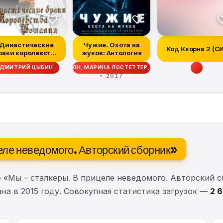
Династические
Чужие. Охота на
Код Кхорна 2 (С
раки королевства
жуков: Антология
Рошалия
ТТ СИГЛЕР, ДЭЙВ ВОЛВЕРТОН, МАРИНА ЛОСТЕТТЕР, УЭСТОН ОКС, МЭТТ Ф
ДМИТРИЙ ЦЫБИН
2017
целе неведомого. Авторский сборник»
 «Мы – сталкеры. В прицеле неведомого. Авторский с
на в 2015 году. Совокупная статистика загрузок —
2 