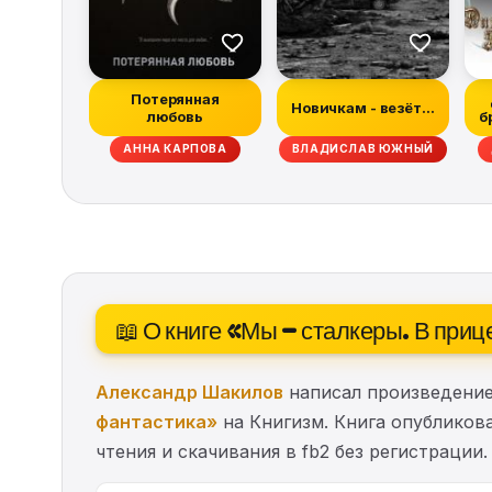
Потерянная
Новичкам - везёт...
любовь
б
Н МАБЕРРИ, ХИЗЕР ГРЭМ, ДЭН АБНЕТТ, РЭЙЧЕЛ КЕЙН, ТИМ ЛЕББОН, СКО
АННА КАРПОВА
ВЛАДИСЛАВ ЮЖНЫЙ
📖 О книге «Мы – сталкеры. В при
Александр Шакилов
написал произведение
фантастика»
на Книгизм. Книга опубликова
чтения и скачивания в fb2 без регистрации.