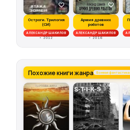
Остроги. Трилогия
Армия древних
П
(СИ)
роботов
АЛЕКСАНДР ШАКИЛОВ
АЛЕКСАНДР ШАКИЛОВ
АЛЕКСАНДР ШАКИЛ
АЛЕКСЕЙ КОРЕП
А
2012
2016
Похожие книги жанра
Боевая фантастика