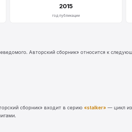
2015
год публикации
неведомого. Авторский сборник» относится к следу
вторский сборник» входит в серию
«stalker»
— цикл и
нигами.