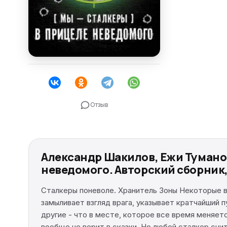
Отзыв
Александр Шакилов, Ежи Туманов
неведомого. Авторский сборник
Сталкеры поневоле. Хранитель Зоны Некоторые ве
замыливает взгляд врага, указывает кратчайший 
другие - что в месте, которое все время меняетс
вообще не верит в сказки. Но любой сталкер счит