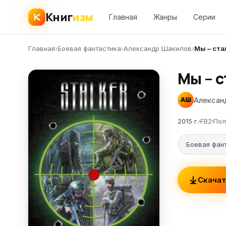
Книг
изм
Главная
Жанры
Серии
Главная
›
Боевая фантастика
›
Александр Шакилов
›
Мы – ста
Мы – 
Алексан
АШ
2015 г.
FB2
Пол
Боевая фан
Скачат