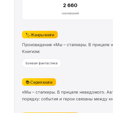
2 660
скачиваний
🏷️ Жанры книги
Произведение «Мы – сталкеры. В прицеле 
Книгизм:
Боевая фантастика
📚 Серия книги
«Мы – сталкеры. В прицеле неведомого. А
порядку: события и герои связаны между к