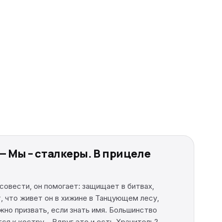
— Мы – сталкеры. В прицеле
совести, он помогает: защищает в битвах,
, что живет он в хижине в Танцующем лесу,
ожно призвать, если знать имя. Большинство
ся к костру... Вдруг это и есть Хранитель?