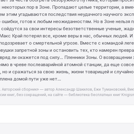
 некоторых пор в Зоне. Пропадают целые территории, а вме
сем этим угадываются последствия неудачного научного экс
 ошибки, готов к любым неожиданностям. Но в Зоне нельзя 
бе сойдутся за свои интересы безответственные ученые, жа
 Макс Край потерял все, кроме веры в нас, обычных людей. И
 подозревает о смертельной угрозе. Вместе с командой ле
ушки запретной зоны и остановить тех, кто намерен превра
 вряд ли окажется под силу… Пленники Зоны. О возвращении 
 прямо в чреве послеаварийной атомной станции, да еще совс
, но и сражаться за свою жизнь, жизни товарищей и случайн
плена домой пути уже нет...
. Авторский сборник» — автор Александр Шакилов, Ежи Тумановский, Вик
сии книг, без сокращений, на сайте — библиотека бесплатных книг Knigism