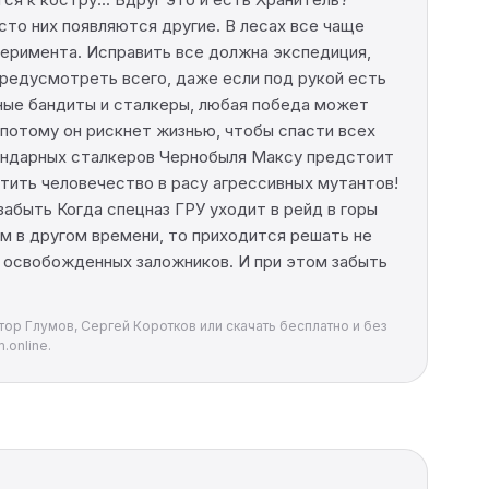
сто них появляются другие. В лесах все чаще
перимента. Исправить все должна экспедиция,
предусмотреть всего, даже если под рукой есть
дные бандиты и сталкеры, любая победа может
 потому он рискнет жизнью, чтобы спасти всех
гендарных сталкеров Чернобыля Максу предстоит
тить человечество в расу агрессивных мутантов!
забыть Когда спецназ ГРУ уходит в рейд в горы
ем в другом времени, то приходится решать не
о освобожденных заложников. И при этом забыть
тор Глумов, Сергей Коротков или скачать бесплатно и без
.online.