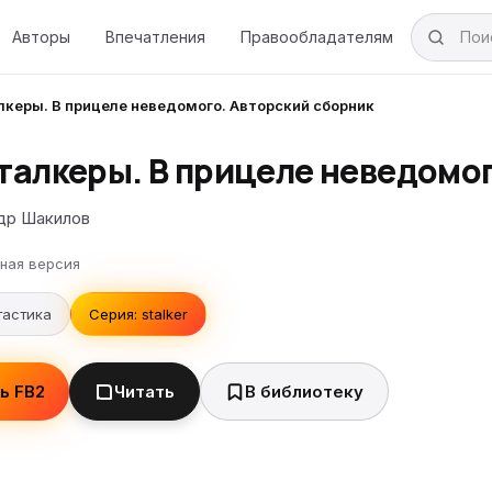
Авторы
Впечатления
Правообладателям
лкеры. В прицеле неведомого. Авторский сборник
сталкеры. В прицеле неведомо
др Шакилов
ная версия
тастика
Серия: stalker
ь FB2
Читать
В библиотеку