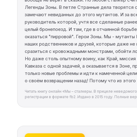
Легенды Зоны. В петле Странные дела творятся с
замечают невиданных до этого мутантов. И за в
руководитель которой, учтя все сделанные ранее
целый бронепоезд. И там, где в отчаянной борь
оказаться "пирровой". Герои Зоны. Мы - мутанты
наших родственников и друзей, которые даже не
сразиться с кровожадными монстрами, обойти лов
Но даже столь опытному воину, как Край, миссия
Кавказа с одной задачей, а оказывается в Зоне,
только новые проблемы и идти к намеченной цели
о своём возвращении назад! Потому что из этого 
Читать книгу онлайн «Мы – сталкеры. В прицеле неведомого
регистрации в формате fb2. Издано в 2015 году. Полные вер