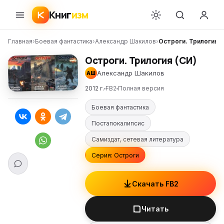
Книг
изм
Главная
›
Боевая фантастика
›
Александр Шакилов
›
Остроги. Трилогия (
Остроги. Трилогия (СИ)
Александр Шакилов
АШ
2012 г.
FB2
Полная версия
Боевая фантастика
Постапокалипсис
Самиздат, сетевая литература
Серия: Остроги
Скачать FB2
Читать