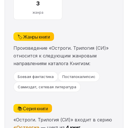
3
жанра
🏷️ Жанры книги
Произведение «Остроги. Трилогия (СИ)»
относится к следующим жанровым
направлениям каталога Книгизм:
Боевая фантастика
Постапокалипсис
Самиздат, сетевая литература
📚 Серия книги
«Остроги. Трилогия (СИ)» входит в серию
«Остроги»
— цикл из
4 книг
.