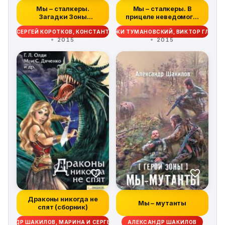
Мы – сталкеры.
Мы – сталкеры. В
Загадки Зоны
прицеле неведомого.
(сборник)
Авторский сбо...
МОВ, СЕРГЕЙ КОРОТКОВ, КОНСТАНТИН СКУРАТОВ, ВЛАДИМИР АНДРЕЙЧЕ
АЛЕКСАНДР ШАКИЛОВ, ЕЖИ ТУМАНОВСКИЙ, ВИКТОР ГЛУМОВ
2015
2015
Драконы никогда не
Мы – мутанты
спят (сборник)
ЕКСАНДР ШАКИЛОВ, МАРИНА И СЕРГЕЙ ДЯЧЕНКО, АНТОН ТУДАКОВ, РАД
АЛЕКСАНДР ШАКИЛОВ