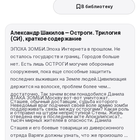
В библиотеку
Александр Шакилов — Остроги. Трилогия
(СИ), краткое содержание
ЭПОХА ЗОМБИ.Эпоха Интернета в прошлом. Не
осталось государств и границ. Городов больше
нет. Есть лишь ОСТРОГИ могучие оборонные
сооружения, пока еще способные защитить
последних выживших на Земле людей.Цивилизация
держится на волоске, проблем более чем
достаточно. Так зачем всем понадобился Данила
АТАКА ЗОМБИ.Москву вот-вот уничтожат.
Сташев, обычный доставщик, судьба которого
Неведомый враг подчинил своей воле армию зомби
поддерживать связь между острогами? Какая роль
и отправил на штурм неприступной Стены. Жизнь
отведена ему в последнем акте Апокалипсиса?..
тысяч мирных жителей в опасности. Данила
Сташев и его боевые товарищи из диверсионного
отряда Варяги должны узнать, что же произошло на