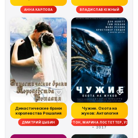
АННА КАРПОВА
ВЛАДИСЛАВ ЮЖНЫЙ
Династические браки
Чужие. Охота на
королевства Рошалия
жуков: Антология
ИМ ЛЕББОН, СКОТТ СИГЛЕР, ДЭЙВ ВОЛВЕРТОН, МАРИНА ЛОСТЕТТЕР, УЭСТ
ДМИТРИЙ ЦЫБИН
2017