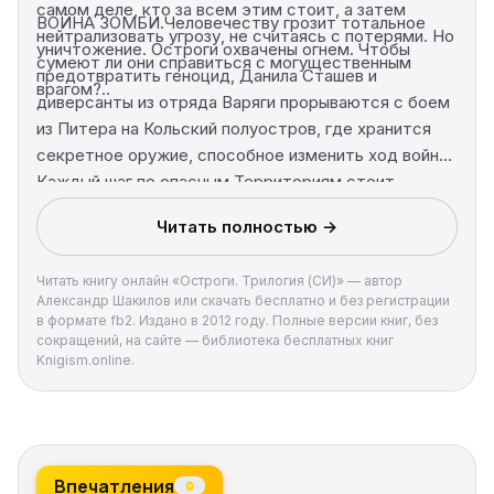
самом деле, кто за всем этим стоит, а затем
ВОЙНА ЗОМБИ.Человечеству грозит тотальное
нейтрализовать угрозу, не считаясь с потерями. Но
уничтожение. Остроги охвачены огнем. Чтобы
сумеют ли они справиться с могущественным
предотвратить геноцид, Данила Сташев и
врагом?..
диверсанты из отряда Варяги прорываются с боем
из Питера на Кольский полуостров, где хранится
секретное оружие, способное изменить ход войны.
Каждый шаг по опасным Территориям стоит
пролитой крови и загубленных жизней, ведь на пути
Читать полностью →
варягов встает могущественное Братство
зомби.Сумеют ли Дан и его друзья дойти до конца?
Читать книгу онлайн «Остроги. Трилогия (СИ)» — автор
Верно ли, что они единственная наша надежда?..
Александр Шакилов или скачать бесплатно и без регистрации
в формате fb2. Издано в 2012 году. Полные версии книг, без
сокращений, на сайте — библиотека бесплатных книг
Knigism.online.
Впечатления
0