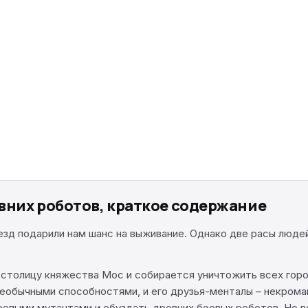
вних роботов, краткое содержание
езд подарили нам шанс на выживание. Однако две расы людей
 столицу княжества Мос и собирается уничтожить всех горож
необычными способностями, и его друзья-менталы – некроман
репыми мутантами и обуздать древних боевых роботов. Но в