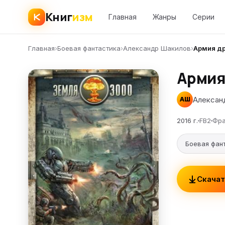
Книг
изм
Главная
Жанры
Серии
Главная
›
Боевая фантастика
›
Александр Шакилов
›
Армия др
Армия
Алексан
АШ
2016 г.
FB2
Фра
Боевая фан
Скачат