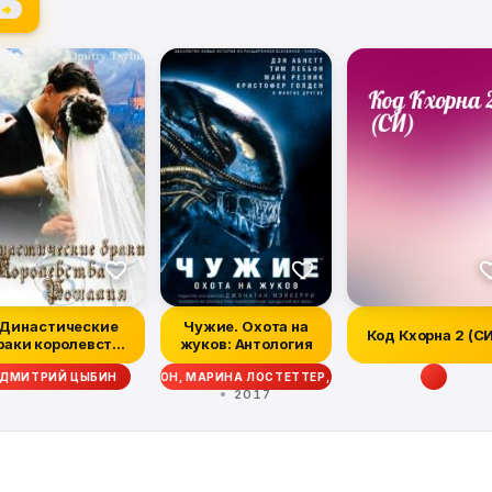
 →
Династические
Чужие. Охота на
Код Кхорна 2 (С
раки королевства
жуков: Антология
Рошалия
ТТ СИГЛЕР, ДЭЙВ ВОЛВЕРТОН, МАРИНА ЛОСТЕТТЕР, УЭСТОН ОКС, МЭТТ Ф
ДМИТРИЙ ЦЫБИН
2017