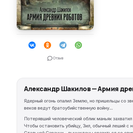
Отзыв
Александр Шакилов — Армия дре
Ядерный огонь опалил Землю, но пришельцы со зв
веков ведут братоубийственную войну…
Потерявший человеческий облик маньяк захватил
Чтобы остановить убийцу, Зил, обычный леший с 
Стальной Саранчи – вынуждены сразиться со сви