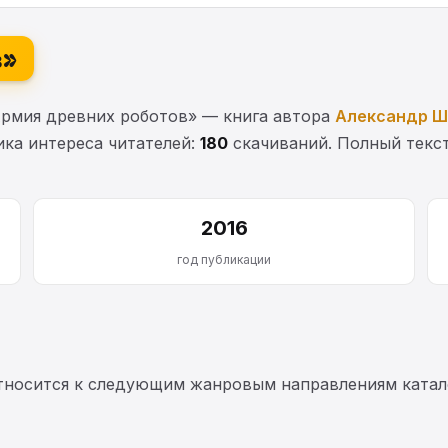
в»
Армия древних роботов» — книга автора
Александр Ш
тика интереса читателей:
180
скачиваний. Полный текст
2016
год публикации
тносится к следующим жанровым направлениям катало