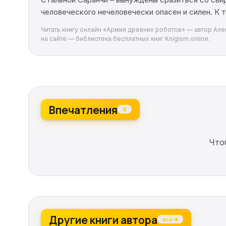
человеческого нечеловечески опасен и силен. К 
Читать книгу онлайн «Армия древних роботов» — автор Алек
на сайте — библиотека бесплатных книг Knigism.online.
Впечатления
0
Что
Другие книги автора
все →