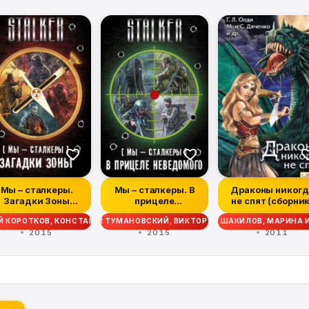
Мы – сталкеры.
Мы – сталкеры. В
Драконы никогд
Загадки Зоны
прицеле
не спят (сборник
(сборник)
неведомого.
ЕЙ КОРОТКОВ, КОНСТАНТИН СКУРАТОВ, ВЛАДИМИР АНДРЕЙЧЕНКО
АНОВ, ДЖОРДЖ ЛОКХАРД, ГЕНРИ ОЛДИ, АЛЕКСАНДР ШАКИЛОВ, МАРИНА 
ЕКСАНДР ШАКИЛОВ, ЕЖИ ТУМАНОВСКИЙ, ВИКТОР ГЛУМОВ, СЕРГЕЙ КОРОТ
Авторский сбо...
2015
2015
2011