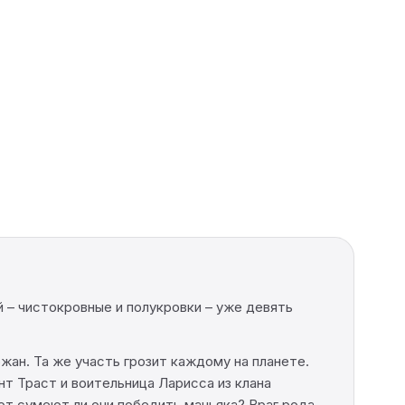
 – чистокровные и полукровки – уже девять
ан. Та же участь грозит каждому на планете.
т Траст и воительница Ларисса из клана
от сумеют ли они победить маньяка? Враг рода