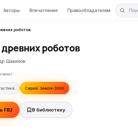
Авторы
Впечатления
Правообладателям
евних роботов
 древних роботов
др Шакилов
гмент
тастика
Серия: Земля-3000
ь FB2
В библиотеку