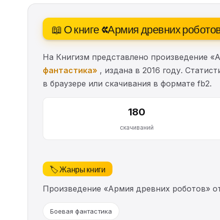
📖 О книге «Армия древних робото
На Книгизм представлено произведение «
фантастика»
, издана в 2016 году. Статис
в браузере или скачивания в формате fb2.
180
скачиваний
🏷️ Жанры книги
Произведение «Армия древних роботов» о
Боевая фантастика