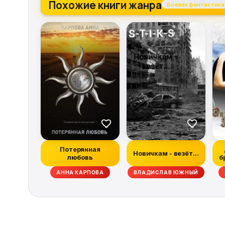
Похожие книги жанра
Боевая фантастика
Потерянная
Новичкам - везёт...
любовь
б
Н МАБЕРРИ, ХИЗЕР ГРЭМ, ДЭН АБНЕТТ, РЭЙЧЕЛ КЕЙН, ТИМ ЛЕББОН, СКО
АННА КАРПОВА
ВЛАДИСЛАВ ЮЖНЫЙ