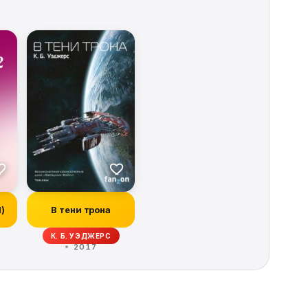
И)
В тени трона
ОРБЕК, ИВОНН НАВАРРО, КИТ ДЕ КАНДИДО, РЭЙ ГАРТОН, КРИСТОФЕР ГОЛ
К. Б. УЭДЖЕРС
2017