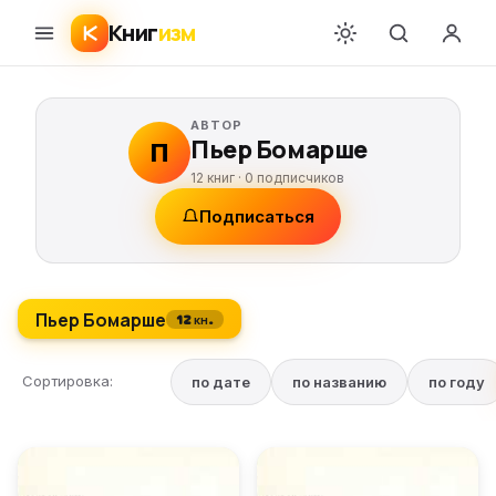
Книг
изм
АВТОР
Пьер Бомарше
П
12 книг ·
0
подписчиков
Подписаться
Пьер Бомарше
12 кн.
Сортировка:
по дате
по названию
по году