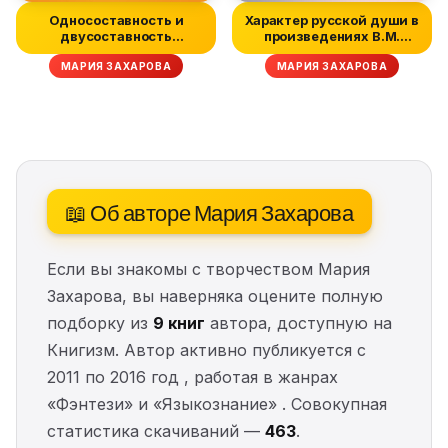
Односоставность и
Характер русской души в
двусоставность
произведениях В.М.
предложений как с...
Шукшина
МАРИЯ ЗАХАРОВА
МАРИЯ ЗАХАРОВА
📖 Об авторе Мария Захарова
Если вы знакомы с творчеством Мария
Захарова, вы наверняка оцените полную
подборку из
9 книг
автора, доступную на
Книгизм. Автор активно публикуется с
2011 по 2016 год , работая в жанрах
«Фэнтези» и «Языкознание» . Совокупная
статистика скачиваний —
463
.