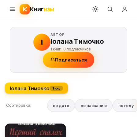
Книг
изм
АВТОР
Іолана Тимочко
І
1 книг ·
0
подписчиков
Подписаться
Іолана Тимочко
1 кн.
Сортировка:
по дате
по названию
по году