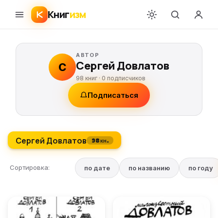
Книг
изм
АВТОР
Сергей Довлатов
С
98 книг ·
0
подписчиков
Подписаться
Сергей Довлатов
98 кн.
Сортировка:
по дате
по названию
по году