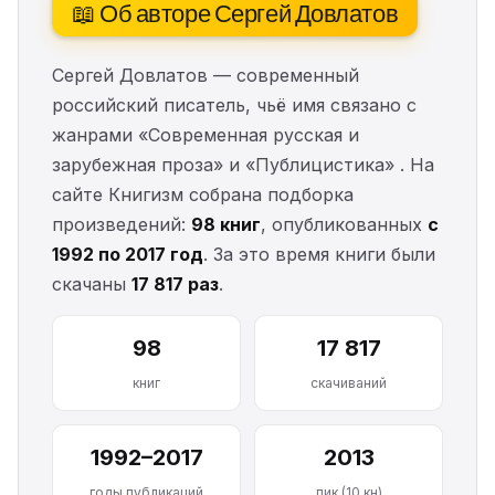
📖 Об авторе Сергей Довлатов
Сергей Довлатов — современный
российский писатель, чьё имя связано с
жанрами «Современная русская и
зарубежная проза» и «Публицистика» . На
сайте Книгизм собрана подборка
произведений:
98 книг
, опубликованных
с
1992 по 2017 год
. За это время книги были
скачаны
17 817 раз
.
98
17 817
книг
скачиваний
1992–2017
2013
годы публикаций
пик (10 кн)