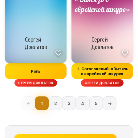
Н. Сагаловский. «Витязь
Роль
в еврейской шкуре»
СЕРГЕЙ ДОВЛАТОВ
СЕРГЕЙ ДОВЛАТОВ
←
1
2
3
4
5
→