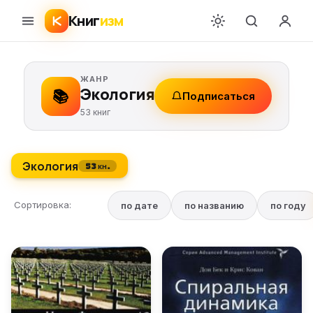
Книг
изм
ЖАНР
Экология
📚
Подписаться
53 книг
Экология
53 кн.
Сортировка:
по дате
по названию
по году