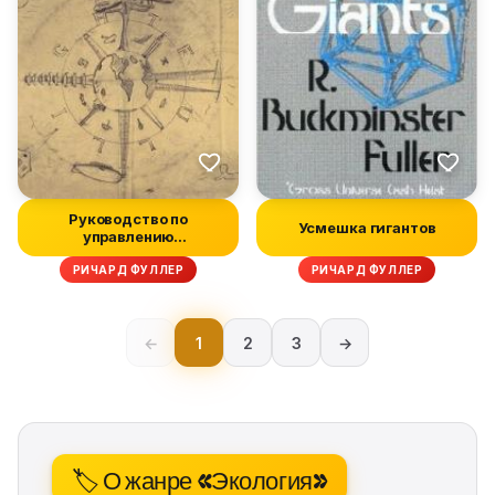
Руководство по
Усмешка гигантов
управлению
космическим кораблём
РИЧАРД ФУЛЛЕР
РИЧАРД ФУЛЛЕР
«Зе...
←
1
2
3
→
🏷️ О жанре «Экология»