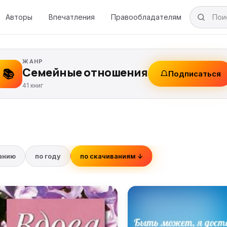
Авторы
Впечатления
Правообладателям
ЖАНР
Семейные отношения
📚
Подписаться
41 книг
ванию
по году
по скачиваниям ↓