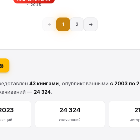
2015
←
1
2
→
я»
редставлен
43 книгами
, опубликованными
с 2003 по 
скачиваний —
24 324
.
2023
24 324
2
икаций
скачиваний
исто