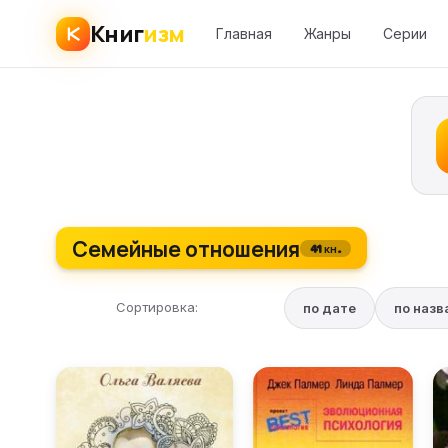
Книг
изм
Главная
Жанры
Серии
Семейные отношения
41 кн.
Сортировка:
по дате
по наз