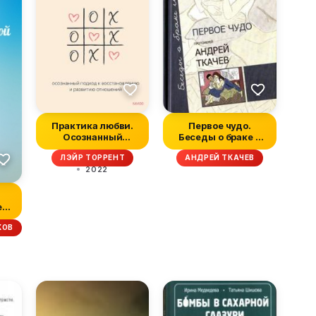
Практика любви.
Первое чудо.
Осознанный
Беседы о браке и
подход к
семье
ЛЭЙР ТОРРЕНТ
АНДРЕЙ ТКАЧЕВ
восстановлению...
2022
ей
КОВ