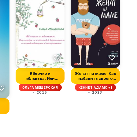
Яблочко и
Женат на маме. Как
яблонька. Или
избавить своего
пособие по
мужчину от соза...
ОЛЬГА МЕЩЕРСКАЯ
КЕННЕТ АДАМС +1
счастливой бере...
2015
2023