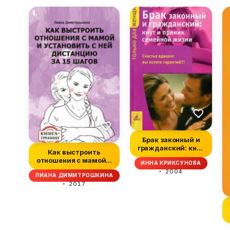
Брак законный и
гражданский: кнут
Как выстроить
и пряник семейно...
отношения с мамой и
ИННА КРИКСУНОВА
установить с ней...
2004
ЛИАНА ДИМИТРОШКИНА
2017