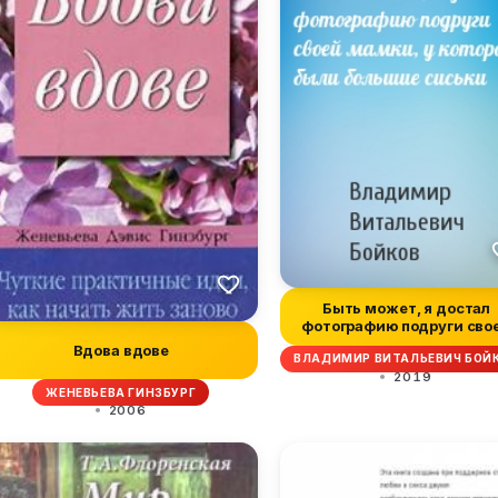
Быть может, я достал
фотографию подруги сво
мамк...
Вдова вдове
ВЛАДИМИР ВИТАЛЬЕВИЧ БОЙ
2019
ЖЕНЕВЬЕВА ГИНЗБУРГ
2006