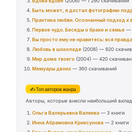
Вдова вдове
(2006) — 1 290 скачиваний
Быть может, я достал фотографию подр
Практика любви. Осознанный подход к
Первое чудо. Беседы о браке и семье
— 
Вы просто ему не нравитесь: вся правд
Любовь в шоколаде
(2008) — 820 скачи
Мир дома твоего
(2004) — 420 скачиван
Мемуары двоих
— 360 скачиваний
✍️ Топ авторов жанра
Авторы, которые внесли наибольший вклад 
Ольга Валерьевна Валяева
— 3 книги
Инна Абрамовна Криксунова
— 2 книги