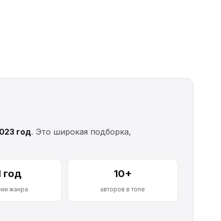
2023 год
. Это широкая подборка,
1 год
10+
рии жанра
авторов в топе