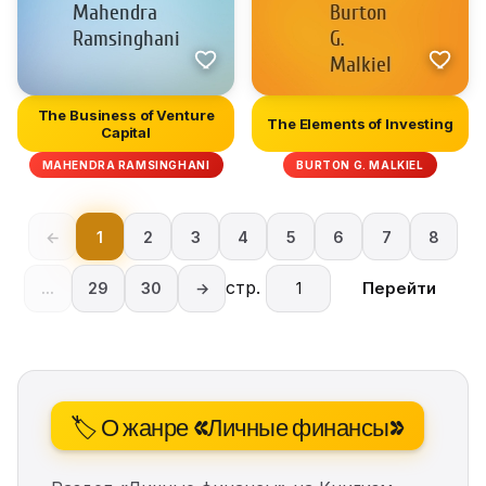
The Business of Venture
The Elements of Investing
Capital
MAHENDRA RAMSINGHANI
BURTON G. MALKIEL
←
1
2
3
4
5
6
7
8
стр.
Перейти
...
29
30
→
🏷️ О жанре «Личные финансы»