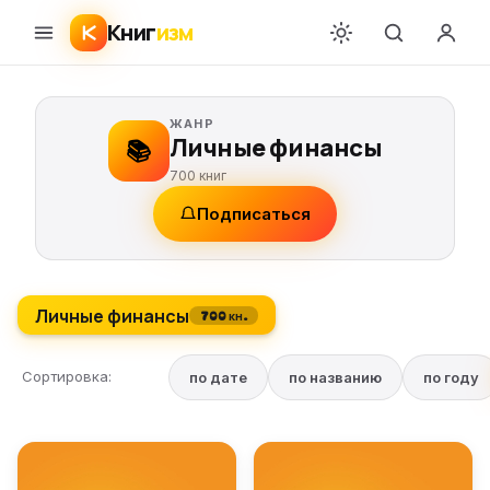
Книг
изм
ЖАНР
Личные финансы
📚
700 книг
Подписаться
Личные финансы
700 кн.
Сортировка:
по дате
по названию
по году