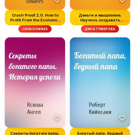
Crash Proof 2.0. How to
Деньги и мышление.
Profit From the Economic
Научись создавать
C...
изобилие
JOHN DOWNES
ДИНА ГУМЕРОВА
Секреты богатого папы.
Богатый папа, бедный