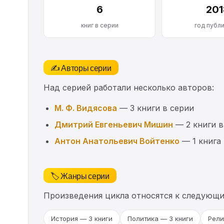
6
201
книг в серии
год публ
✍️ Авторы серии
Над серией работали несколько авторов:
М. Ф. Видясова
— 3 книги в серии
Дмитрий Евгеньевич Мишин
— 2 книги в
Антон Анатольевич Войтенко
— 1 книга 
🏷️ Жанры серии
Произведения цикла относятся к следующ
История — 3 книги
Политика — 3 книги
Рели