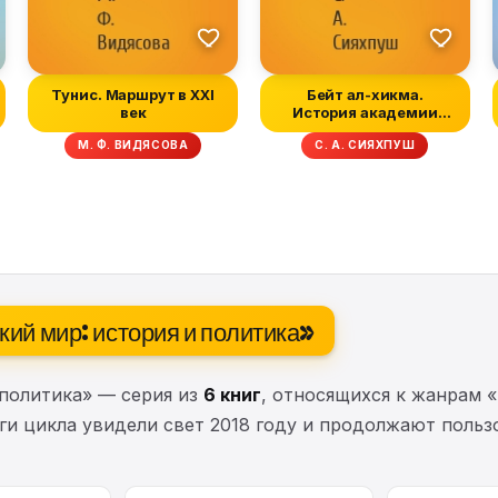
Тунис. Маршрут в XXI
Бейт ал-хикма.
век
История академии
наук на Востоке
М. Ф. ВИДЯСОВА
С. А. СИЯХПУШ
кий мир: история и политика»
 политика» — серия из
6 книг
, относящихся к жанрам 
иги цикла увидели свет 2018 году и продолжают польз