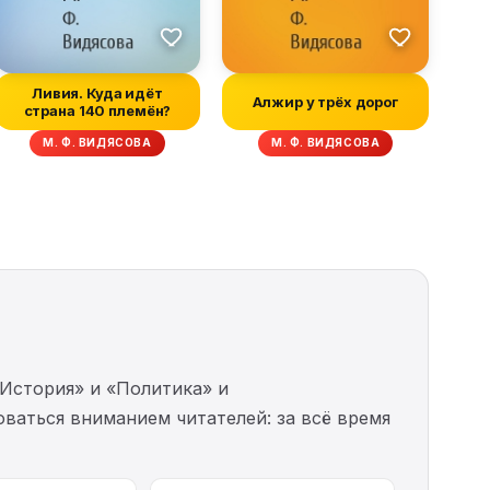
Ливия. Куда идёт
Алжир у трёх дорог
страна 140 племён?
М. Ф. ВИДЯСОВА
М. Ф. ВИДЯСОВА
«История» и «Политика» и
оваться вниманием читателей: за всё время