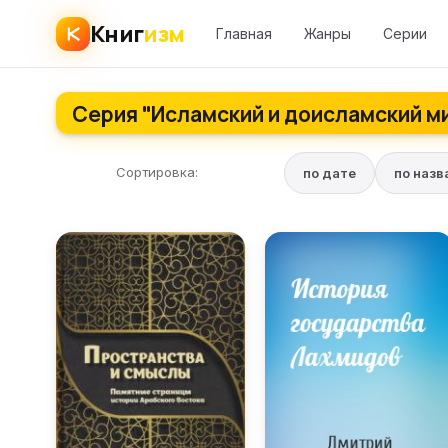
Книг
изм
Главная
Жанры
Серии
Серия "Исламский и доисламский ми
Сортировка:
по дате
по наз