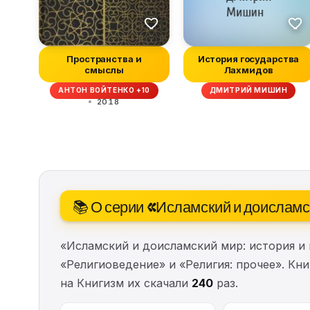
Пространства и
История государства
смыслы
Лахмидов
АНТОН ВОЙТЕНКО +10
ДМИТРИЙ МИШИН
2018
📚 О серии «Исламский и доисламс
«Исламский и доисламский мир: история и
«Религиоведение» и «Религия: прочее». Кн
на Книгизм их скачали
240
раз.