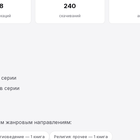
8
240
икаций
скачиваний
а
 серии
в серии
им жанровым направлениям:
гиоведение — 1 книга
Религия: прочее — 1 книга