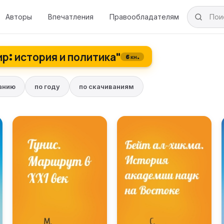
Авторы
Впечатления
Правообладателям
р: история и политика"
6 кн.
ванию
по году
по скачиваниям