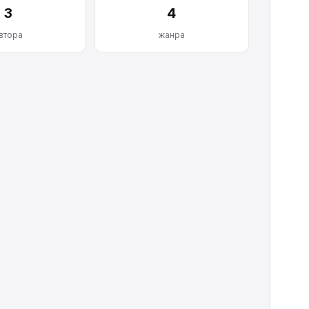
3
4
втора
жанра