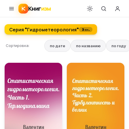
Книг
изм
Серия "Гидрометеорология"
3 кн.
Сортировка:
по дате
по названию
по году