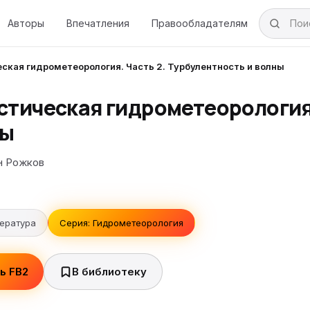
Авторы
Впечатления
Правообладателям
ская гидрометеорология. Часть 2. Турбулентность и волны
стическая гидрометеорология.
ны
н Рожков
тература
Серия: Гидрометеорология
ь FB2
В библиотеку