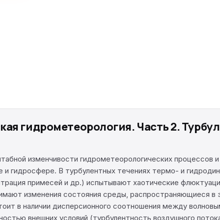
ая гидрометеорология. Часть 2. Турбул
табной изменчивости гидрометеорологических процессов и
е и гидросфере. В турбулентных течениях термо- и гидроди
нтрация примесей и др.) испытывают хаотические флюктуац
имают изменения состояния среды, распространяющиеся в э
стоит в наличии дисперсионного соотношения между волновы
остью внешних условий (турбулентность воздушного потока, 