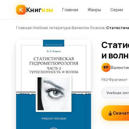
Книг
изм
Главная
Жанры
Серии
Главная
›
Учебная литература
›
Валентин Рожков
›
Статистиче
Стати
и вол
Валенти
ВР
FB2
Фрагмент
Учебная ли
Скачат