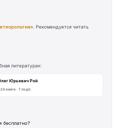
етеорология»
. Рекомендуется читать
бная литература»:
Олег Юрьевич Рой
24 книги · 7 подп.
» бесплатно?