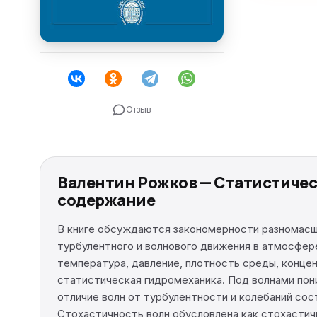
Отзыв
Валентин Рожков — Статистическ
содержание
В книге обсуждаются закономерности разномасш
турбулентного и волнового движения в атмосфер
температура, давление, плотность среды, конце
статистическая гидромеханика. Под волнами пон
отличие волн от турбулентности и колебаний со
Стохастичность волн обусловлена как стохастичн