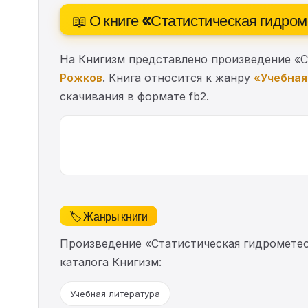
📖 О книге «Статистическая гидром
На Книгизм представлено произведение «Ст
Рожков
. Книга относится к жанру
«Учебная
скачивания в формате fb2.
🏷️ Жанры книги
Произведение «Статистическая гидрометео
каталога Книгизм:
Учебная литература