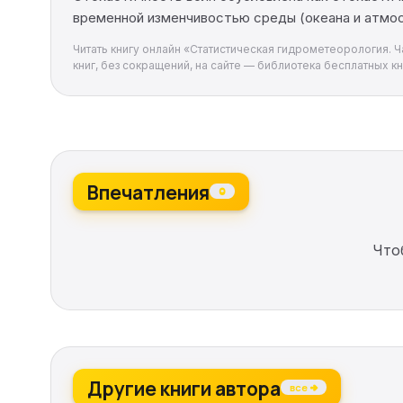
временной изменчивостью среды (океана и атмос
Читать книгу онлайн «Статистическая гидрометеорология. Ч
книг, без сокращений, на сайте — библиотека бесплатных кни
Впечатления
0
Что
Другие книги автора
все →