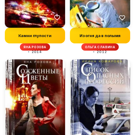
Камни глупости
Из огня да в полымя
ЯНА РОЗОВА
ОЛЬГА СЛАВИНА
2014
2012