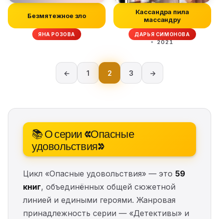
Кассандра пила
Безмятежное зло
массандру
ЯНА РОЗОВА
ДАРЬЯ СИМОНОВА
2021
←
1
2
3
→
📚 О серии «Опасные
удовольствия»
Цикл «Опасные удовольствия» — это
59
книг
, объединённых общей сюжетной
линией и едиными героями. Жанровая
принадлежность серии — «Детективы» и