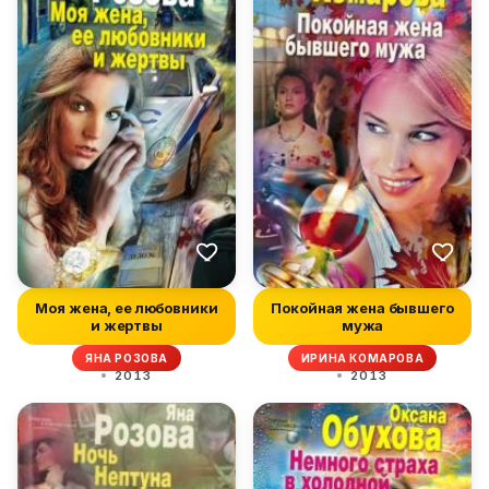
Моя жена, ее любовники
Покойная жена бывшего
и жертвы
мужа
ЯНА РОЗОВА
ИРИНА КОМАРОВА
2013
2013