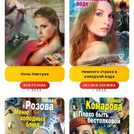
Немного страха в
Ночь Нептуна
холодной воде
ЯНА РОЗОВА
ОКСАНА ОБУХОВА
2012
2013