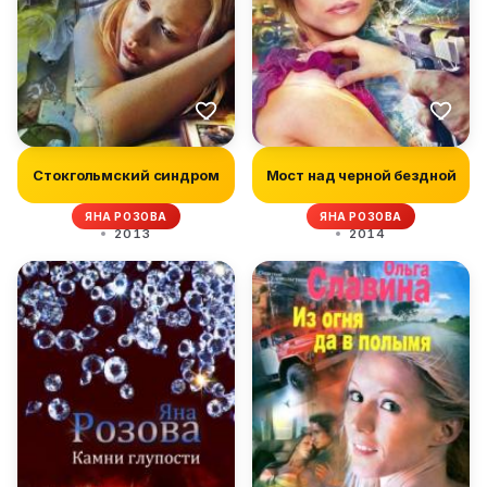
Стокгольмский синдром
Мост над черной бездной
ЯНА РОЗОВА
ЯНА РОЗОВА
2013
2014