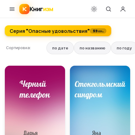
Книг
изм
Серия "Опасные удовольствия"
59 кн.
Сортировка:
по дате
по названию
по году