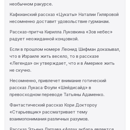
необычном ракурсе.
Кафкианский рассказ «Цукаты» Наталии Гиляровой
несомненно доставит удовольствие гурманам.
Рассказ-притча Кирилла Луковкина «Зов небес»
радует неожиданной концовкой.
Если в прошлом номере Леонид Шифман доказывал,
что в Израиле жить весело, то в рассказе
«Легенда» он утверждает, что и в Америке жить
не скучно.
Несомненно, привлечет внимание готический
рассказ Лукаса Фоули «Шейдисайд» в
превосходном переводе Татьяны Адаменко.
Фантастический рассказ Кори Доктороу
«Старьевщик» рассматривает тему
взаимопонимания различных разумов.
Рассказ Этьена Лаграва «Аллах акбар» является