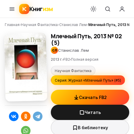
Книг
изм
Главная
›
Научная Фантастика
›
Станислав Лем
›
Млечный Путь, 2013 № 0
Млечный Путь, 2013 № 02
(5)
Станислав Лем
СЛ
2013 г.
FB2
Полная версия
Научная Фантастика
Серия: Журнал «Млечный Путь» (#5)
Скачать FB2
Читать
В библиотеку