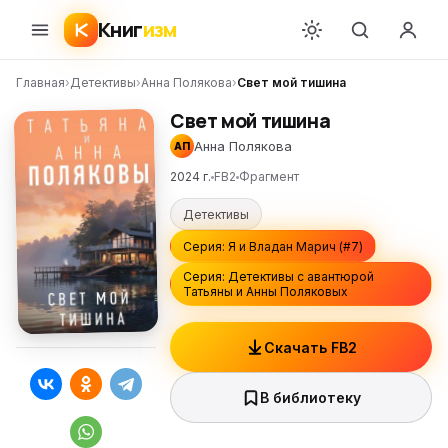
Книг
изм
Главная
›
Детективы
›
Анна Полякова
›
Свет мой тишина
Свет мой тишина
Анна Полякова
АП
2024 г.
FB2
Фрагмент
Детективы
Серия: Я и Владан Марич (#7)
Серия: Детективы с авантюрой
Татьяны и Анны Поляковых
Скачать FB2
В библиотеку