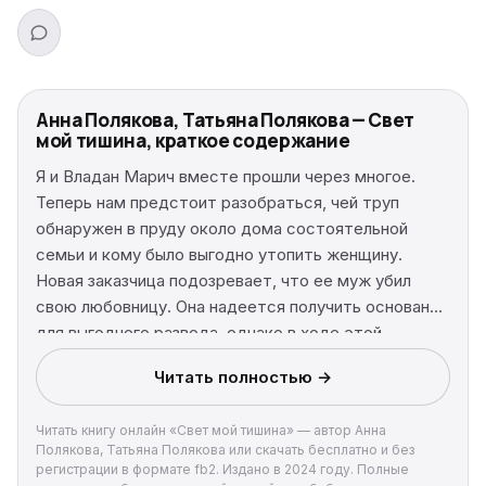
Анна Полякова, Татьяна Полякова — Свет
мой тишина, краткое содержание
Я и Владан Марич вместе прошли через многое.
Теперь нам предстоит разобраться, чей труп
обнаружен в пруду около дома состоятельной
семьи и кому было выгодно утопить женщину.
Новая заказчица подозревает, что ее муж убил
свою любовницу. Она надеется получить основания
для выгодного развода, однако в ходе этой
истории легко приобрести только ночные
Читать полностью →
кошмары…
Читать книгу онлайн «Свет мой тишина» — автор Анна
Полякова, Татьяна Полякова или скачать бесплатно и без
регистрации в формате fb2. Издано в 2024 году. Полные