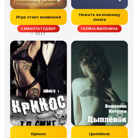
Нажать на клавишу
Игра стоит внимания
delete
САМАНТА ГУДЖЕР
ГАЛИНА МИЛЕНИНА
2017
Кринос
Цыплёнок