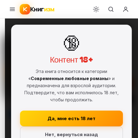
Книг
изм
Главная
›
Современные любовные романы
›
Пенелопа Уорд
›
Дорогой с
🔞
Дорогой сосед (ЛП)
Пенелопа Уорд
ПУ
FB2
Полная версия
18+
Контент 18+
Современные любовные романы
Эта книга относится к категории
«
Современные любовные романы
» и
Скачать FB2
предназначена для взрослой аудитории.
Подтвердите, что вам исполнилось 18 лет,
Читать
чтобы продолжить.
В библиотеку
Да, мне есть 18 лет
Нет, вернуться назад