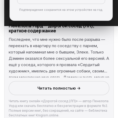
Подтверждение сохранится на этом устройстве на год.
Пенелопа Уорд — Дорогой сосед (ЛП),
краткое содержание
Последнее, что мне нужно было после разрыва —
переехать в квартиру по соседству с парнем,
который напоминал мне о бывшем, Элеке. Только
Дэмиен оказался более сексуальной его версией. А
ещё у соседа, которого я прозвала «Сердитый
художник», имелись две огромные собаки, своим
лаем мешающие мне спать. Дэмиен и знать меня не
желал. По крайне мере, так я считала, пока
Читать полностью →
однажды вечером не услышала смех, доносящийся
через дыру в стене моей спальни. Выяснилось, что
Читать книгу онлайн «Дорогой сосед (ЛП)» — автор Пенелопа
Дэмиен слышал все мои телефонные разговоры с
Уорд или скачать бесплатно и без регистрации в формате fb2.
психотерапевтом и теперь знал мои самые
Полные версии книг, без сокращений, на сайте — библиотека
сокровенные тайны и уязвимые места. Мы с ним
бесплатных книг Knigism.online.