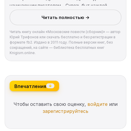
начинающим писателем… Сквозь быт каждой
истории просвечивает притча, за обыденностью
Читать полностью →
скрыта трагедия поколения.
Читать книгу онлайн «Московские повести (сборник)» — автор
Юрий Трифонов или скачать бесплатно и без регистрации в
формате fb2. Издано в 2011 году. Полные версии книг, без
сокращений, на сайте — библиотека бесплатных книг
Knigism.online.
Впечатления
0
Чтобы оставить свою оценку,
войдите
или
зарегистрируйтесь