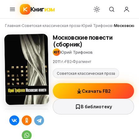
Книг
изм
Главная
›
Советская классическая проза
›
Юрий Трифонов
›
Московские 
Московские повести
(сборник)
Юрий Трифонов
ЮТ
2011 г.
FB2
Фрагмент
Советская классическая проза
Скачать FB2
В библиотеку