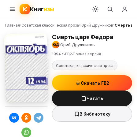
Книг
изм
Главная
›
Советская классическая проза
›
Юрий Дружников
›
Смерть ца
Смерть царя Федора
Юрий Дружников
ЮД
1994 г.
FB2
Полная версия
Советская классическая проза
Скачать FB2
Читать
В библиотеку