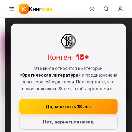
Книг
изм
Главная
›
Эротическая литература
›
Игорь Богданец
›
Мутабор
🔞
Мутабор
Игорь Богданец
ИБ
FB2
Полная версия
18+
Контент 18+
Эротическая литература
Эта книга относится к категории
«
Эротическая литература
» и предназначена
Скачать FB2
для взрослой аудитории. Подтвердите, что
вам исполнилось 18 лет, чтобы продолжить.
Читать
Да, мне есть 18 лет
В библиотеку
Нет, вернуться назад