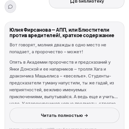
В библиотеку
Юлия Фирсанова — АПП, или Блюстители
против вредителей!, краткое содержание
Вот говорят, молния дважды в одно место не
попадает, а пророчество – может!
Опять в Академии пророчеств и предсказаний у
Янки Донской и ее напарников – тролля Хага и
дракончика Машьелиса – «веселье». Студенты-
предсказатели туману напустили, ты же гадай, из
неприятностей, вежливо именуемых
приключениями, выпутывайся. А ведь еще и учиться
надо. У второкурсников новые предметы, строгие
до жути преподаватели и сердечные страдания.
Читать полностью →