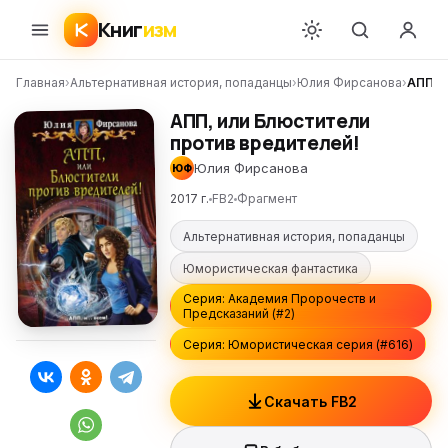
Книг
изм
Главная
›
Альтернативная история, попаданцы
›
Юлия Фирсанова
›
АПП, 
АПП, или Блюстители
против вредителей!
Юлия Фирсанова
ЮФ
2017 г.
FB2
Фрагмент
Альтернативная история, попаданцы
Юмористическая фантастика
Серия: Академия Пророчеств и
Предсказаний (#2)
Серия: Юмористическая серия (#616)
Скачать FB2