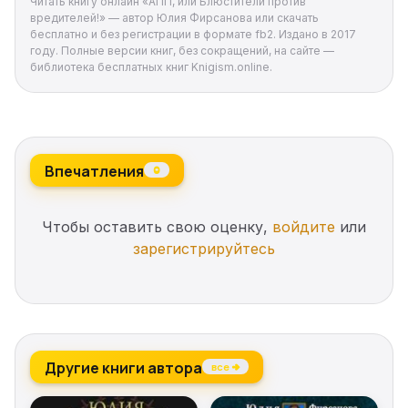
Читать книгу онлайн «АПП, или Блюстители против
вредителей!» — автор Юлия Фирсанова или скачать
бесплатно и без регистрации в формате fb2. Издано в 2017
году. Полные версии книг, без сокращений, на сайте —
библиотека бесплатных книг Knigism.online.
Впечатления
0
Чтобы оставить свою оценку,
войдите
или
зарегистрируйтесь
Другие книги автора
все →