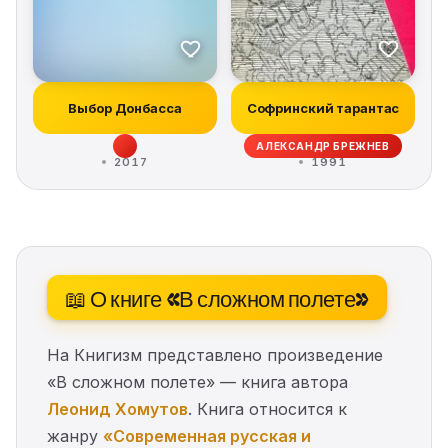
Выбор Донбасса
Софринский тарантас
АЛЕКСАНДР БРЕЖНЕВ
2017
1991
📖 О книге «В сложном полете»
На Книгизм представлено произведение
«В сложном полете» — книга автора
Леонид Хомутов
. Книга относится к
жанру
«Современная русская и