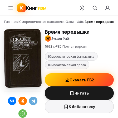
Книг
изм
Главная
›
Юмористическая фантастика
›
Элвин Уайт
›
Время передышки
Время передышки
Элвин Уайт
ЭУ
1992 г.
FB2
Полная версия
Юмористическая фантастика
Юмористическая проза
Скачать FB2
Читать
В библиотеку