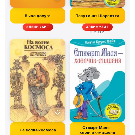
В час досуга
Павутиння Шарлотти
ЭЛВИН УАЙТ
ЭЛВИН УАЙТ
2012
Стюарт Маля –
На волне космоса
хлопчик-мишеня