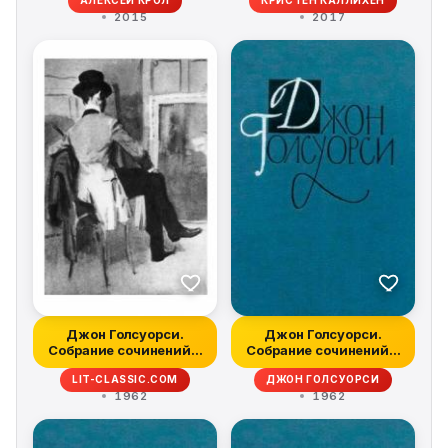
АЛЕКСЕЙ КРОЛ
КРИСТЕН КАЛЛИХЕН
2015
2017
Джон Голсуорси.
Джон Голсуорси.
Собрание сочинений в
Собрание сочинений в
16 томах. Том...
16 томах. Том...
LIT-CLASSIC.COM
ДЖОН ГОЛСУОРСИ
1962
1962