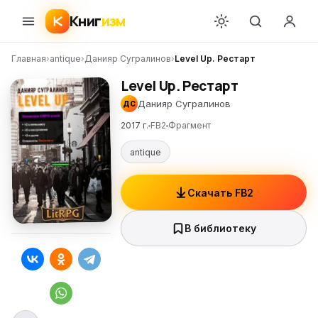
Книг
изм
Главная
›
antique
›
Данияр Сугралинов
›
Level Up. Рестарт
Level Up. Рестарт
Данияр Сугралинов
ДС
2017 г.
FB2
Фрагмент
antique
Скачать FB2
В библиотеку