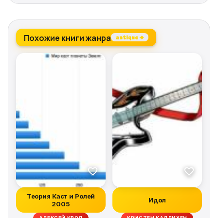
Похожие книги жанра
antique →
Теория Каст и Ролей
Идол
2005