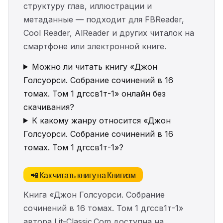
структуру глав, иллюстрации и
метаданные — подходит для FBReader,
Cool Reader, AlReader и других читалок на
смартфоне или электронной книге.
Можно ли читать книгу «Джон
Голсуорси. Собрание сочинений в 16
томах. Том 1 дгссв1т-1» онлайн без
скачивания?
К какому жанру относится «Джон
Голсуорси. Собрание сочинений в 16
томах. Том 1 дгссв1т-1»?
📲 Как читать книгу на Книгизм
Книга «Джон Голсуорси. Собрание
сочинений в 16 томах. Том 1 дгссв1т-1»
автора Lit-Classic.Com доступна на