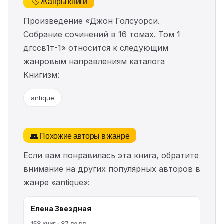
🏷️ Жанры книги
Произведение «Джон Голсуорси.
Собрание сочинений в 16 томах. Том 1
дгссв1т-1» относится к следующим
жанровым направлениям каталога
Книгизм:
antique
👥 Похожие авторы в жанре
Если вам понравилась эта книга, обратите
внимание на других популярных авторов в
жанре «antique»:
Елена Звездная
158 книг · 87 подп.