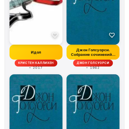
Джон Голсуорси.
Идол
Собрание сочинений в
16 томах. Том...
КРИСТЕН КАЛЛИХЕН
ДЖОН ГОЛСУОРСИ
2017
1962