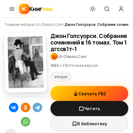
Книг
изм
Главная
›
antique
›
Lit-Classic.Com
›
Джон Голсуорси. Собрание сочинений
Джон Голсуорси. Собрание
сочинений в 16 томах. Том 1
дгссв1т-1
Lit-Classic.Com
L
1962 г.
FB2
Полная версия
antique
Скачать FB2
Читать
В библиотеку