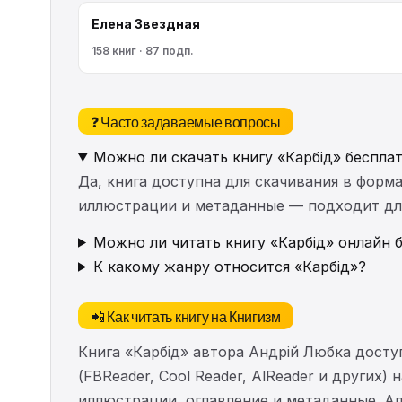
Елена Звездная
158 книг · 87 подп.
❓ Часто задаваемые вопросы
Можно ли скачать книгу «Карбід» беспла
Да, книга доступна для скачивания в форма
иллюстрации и метаданные — подходит для 
Можно ли читать книгу «Карбід» онлайн 
К какому жанру относится «Карбід»?
📲 Как читать книгу на Книгизм
Книга «Карбід» автора Андрій Любка досту
(FBReader, Cool Reader, AlReader и других)
иллюстрации, оглавление и метаданные. 