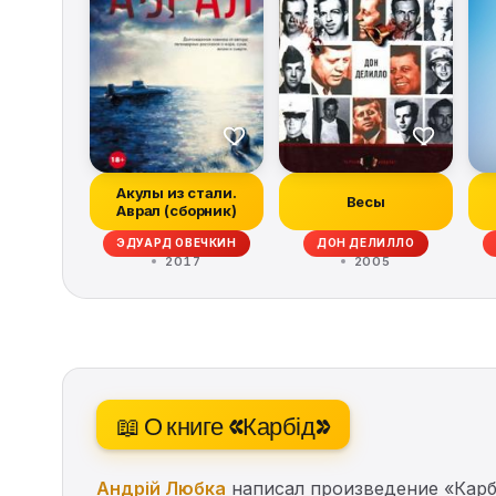
Акулы из стали.
Весы
Аврал (сборник)
ЭДУАРД ОВЕЧКИН
ДОН ДЕЛИЛЛО
2017
2005
📖 О книге «Карбід»
Андрій Любка
написал произведение «Карб