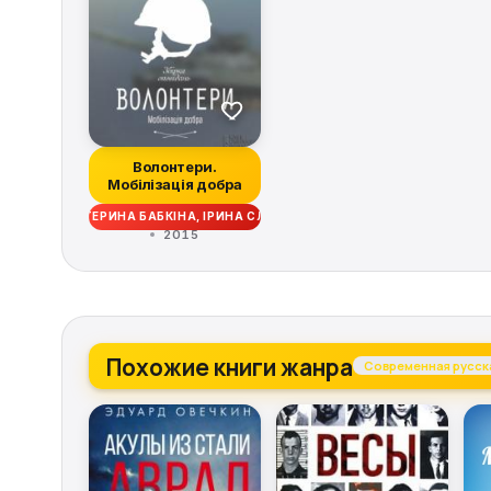
Волонтери.
Мобілізація добра
Ч ЖАДАН, КАТЕРИНА БАБКІНА, ІРИНА СЛАВІНСЬКА, ГАСЬКА ШИЯН, АНД
2015
Похожие книги жанра
Современная русска