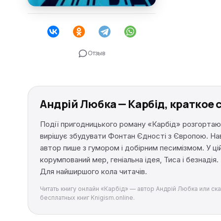
Отзыв
Андрій Любка — Карбід, краткое
Події пригодницького роману «Карбід» розгортают
вирішує збудувати Фонтан Єдності з Європою. Наві
автор пише з гумором і добірним песимізмом. У цій
корумпований мер, геніальна ідея, Тиса і безнадія. 
Для найширшого кола читачів.
Читать книгу онлайн «Карбід» — автор Андрій Любка или ска
бесплатных книг Knigism.online.