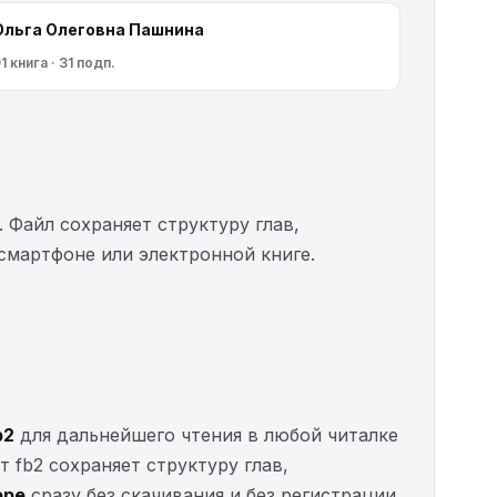
Ольга Олеговна Пашнина
1 книга · 31 подп.
. Файл сохраняет структуру глав,
 смартфоне или электронной книге.
b2
для дальнейшего чтения в любой читалке
т fb2 сохраняет структуру глав,
ере
сразу без скачивания и без регистрации.