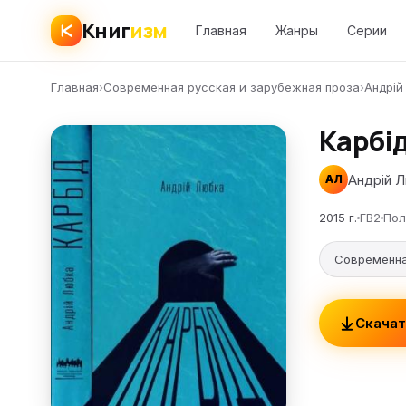
Книг
изм
Главная
Жанры
Серии
Главная
›
Современная русская и зарубежная проза
›
Андрій
Карбі
Андрій 
АЛ
2015 г.
FB2
Пол
Современна
Скачат