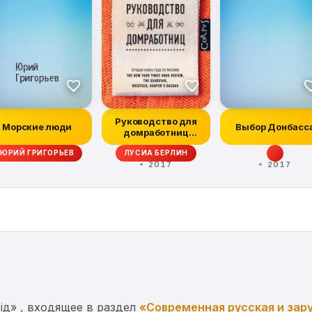
Руководство для
Морские люди
Выбор Донбасс
домработниц
(сборник)
ЮРИЙ ГРИГОРЬЕВ
ЛУСИА БЕРЛИН
2017
2017
ід» , входящее в раздел
«Современная русская и зар