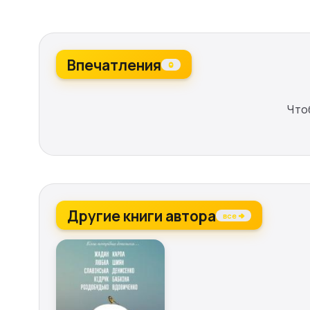
Впечатления
0
Что
Другие книги автора
все →