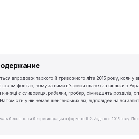
 содержание
ься впродовж паркого й тривожного літа 2015 року, коли у в
що їм фонтан, чому за ними в'язниця плаче і за скільки в Ук
 книжці є сливовиця, рибалки, гробар, сімнадцять розділів, сп
Натомість у ній немає шенгенських віз, відповідей на всі запит
чать бесплатно и без регистрации в формате fb2. Издано в 2015 году. По