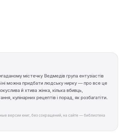
игаданому містечку Ведмедів група ентузіастів
раїні можна придбати людську нирку — про все це
окуслива й хтива жінка, кілька вбивць,
ання, кулінарних рецептів і порад, як розбагатіти.
лные версии книг, без сокращений, на сайте — библиотека