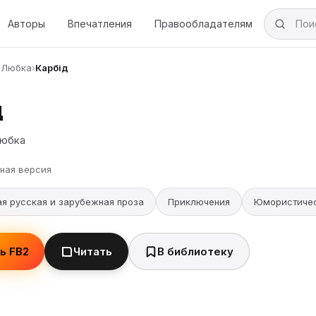
Авторы
Впечатления
Правообладателям
 Любка
›
Карбід
д
Любка
ная версия
я русская и зарубежная проза
Приключения
Юмористичес
ь FB2
Читать
В библиотеку