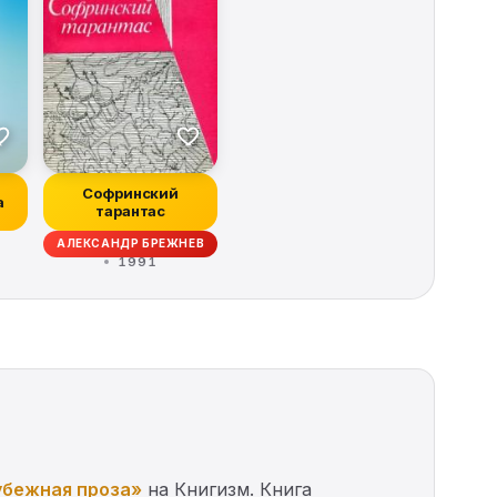
Софринский
а
тарантас
АЛЕКСАНДР БРЕЖНЕВ
1991
убежная проза»
на Книгизм. Книга