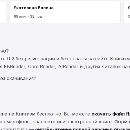
Екатерина Васина
68 книг · 32 подп.
9
тно?
те fb2 без регистрации и без оплаты на сайте Книгизм
FBReader, Cool Reader, AlReader и других читалок на
без скачивания?
пна на Книгизм бесплатно. Вы можете
скачать файл f
 на смартфоне, планшете или электронной книге. Форма
Альтернатива —
онлайн-чтение полной версии в брауз