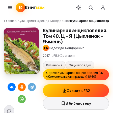
Книг
изм
Главная
›
Кулинария
›
Надежда Бондаренко
›
Кулинарная энциклопедия. 
Кулинарная энциклопедия.
Том 40. Ц – Я (Цыпленок –
Ячмень)
Надежда Бондаренко
НБ
2017 г.
FB2
Фрагмент
Кулинария
Энциклопедии
Серия: Кулинарная энциклопедия (ИД
«Комсомольская правда») (#40)
Скачать FB2
В библиотеку