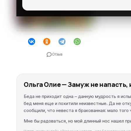
Отзыв
Ольга Олие — Замуж не напасть,
Беда не приходит одна – данную мудрость я испыт
бед меня еще и похитили неизвестные. Да не отку
сообщили, что невеста я бракованная: мало того ч
Мне бы радоваться, но мой длинный нос нашел при