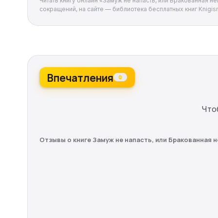
Читать книгу онлайн «Замуж не напасть, или Бракованная не
сокращений, на сайте — библиотека бесплатных книг Knigism
Впечатления
0
Что
Отзывы о книге Замуж не напасть, или Бракованная 