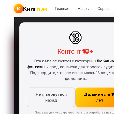
Книг
изм
Главная
Жанры
Серии
Главная
›
Любовное фэнтези
›
Ольга Олие
›
Замуж не напасть
🔞
Замуж
Контент 18+
Ольга О
ОО
Эта книга относится к категории «
Любовно
2017 г.
FB2
Фра
фэнтези
» и предназначена для взрослой аудит
Подтвердите, что вам исполнилось 18 лет, ч
Любовное ф
продолжить.
Скачат
Нет, вернуться
Да, мне есть 1
назад
лет
Подтверждение сохранится на этом устройстве на го