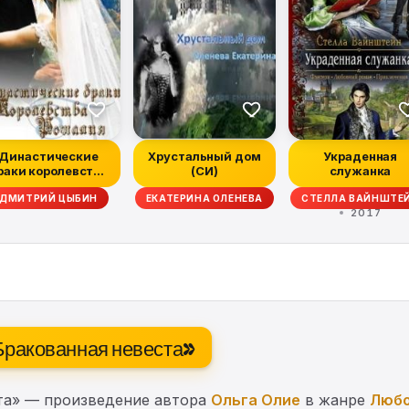
Династические
Хрустальный дом
Украденная
раки королевства
(СИ)
служанка
Рошалия
ДМИТРИЙ ЦЫБИН
ЕКАТЕРИНА ОЛЕНЕВА
СТЕЛЛА ВАЙНШТЕ
2017
 Бракованная невеста»
ста» — произведение автора
Ольга Олие
в жанре
Любо