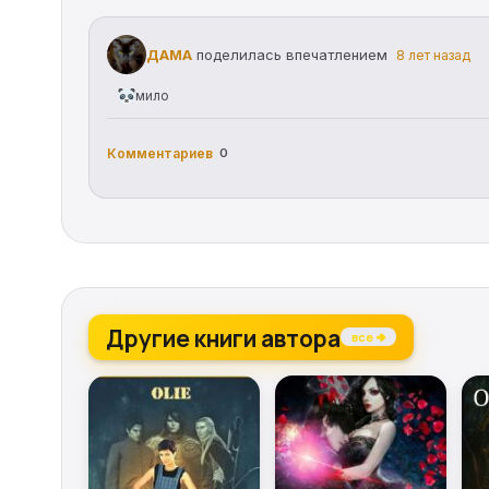
ДАМА
поделилась впечатлением
8 лет назад
мило
Комментариев
0
Другие книги автора
все →