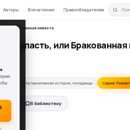
Авторы
Впечатления
Правообладателям
, или Бракованная невеста
 не напасть, или Бракованная
лие
е
гмент
18+
ории.
тобы
энтези
Альтернативная история, попаданцы
Серия: Романт
ь FB2
В библиотеку
8
д.