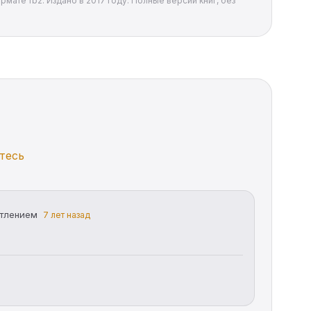
рмате fb2. Издано в 2017 году. Полные версии книг, без
тесь
атлением
7 лет назад