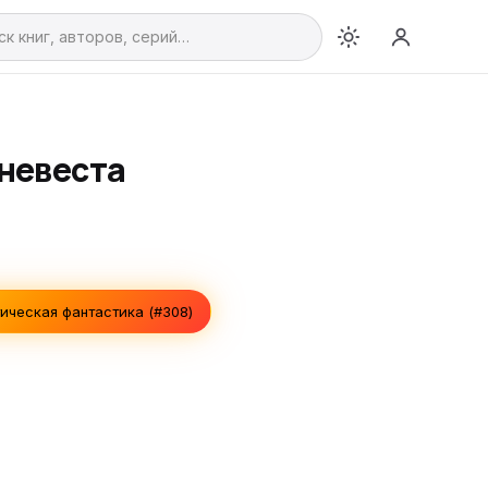
 невеста
ическая фантастика (#308)