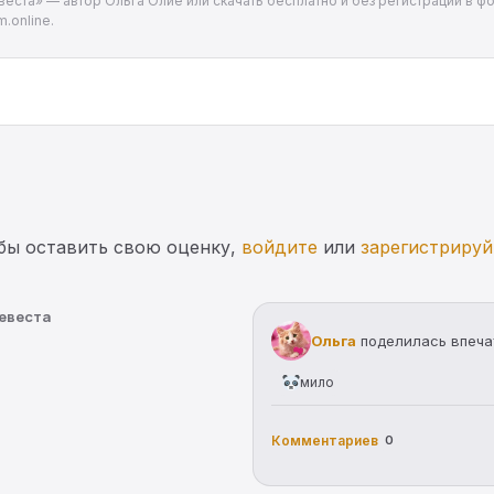
веста» — автор Ольга Олие или скачать бесплатно и без регистрации в фо
.online.
бы оставить свою оценку,
войдите
или
зарегистрируй
невеста
Ольга
поделилась впеч
мило
Комментариев
0