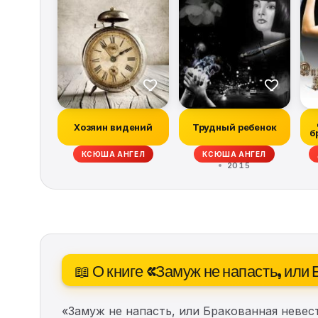
Хозяин видений
Трудный ребенок
б
КСЮША АНГЕЛ
КСЮША АНГЕЛ
2015
📖 О книге «Замуж не напасть, или
«Замуж не напасть, или Бракованная неве