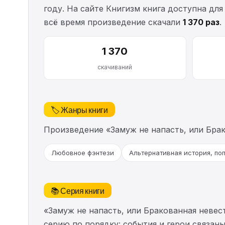
году. На сайте Книгизм книга доступна для
всё время произведение скачали
1 370 раз
.
1 370
скачиваний
🏷️ Жанры книги
Произведение «Замуж не напасть, или Бра
Любовное фэнтези
Альтернативная история, по
📚 Серия книги
«Замуж не напасть, или Бракованная неве
серию по порядку: события и герои связан