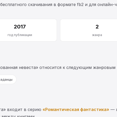
 бесплатного скачивания в формате fb2 и для онлайн-ч
2017
2
год публикации
жанра
кованная невеста» относится к следующим жанровым 
паданцы
ста» входит в серию
«Романтическая фантастика»
— 
ы между книгами.