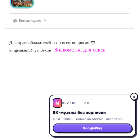
Комментариев
0
Для правообладателей и по всем вопросам
Знакомства для секса
knigism.info@yandex.ru
×
M
MUZLOO · AD
ВК-музыка без подписки
4.6★ · 200K+ · только на Android · бесплатно
GooglePlay