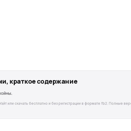
ми, краткое содержание
войны.
айт или скачать бесплатно и без регистрации в формате fb2. Полные вер