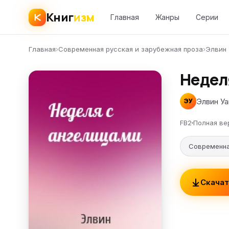
Книг
изм
Главная
Жанры
Серии
Главная
›
Современная русская и зарубежная проза
›
Элвин 
Недел
Элвин Уа
ЭУ
FB2
Полная ве
Современна
Скачат