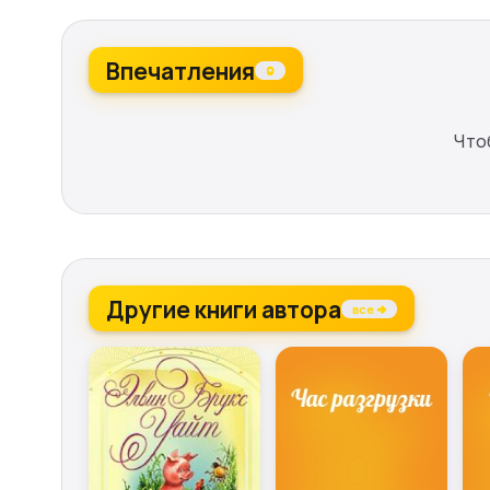
Впечатления
0
Что
Другие книги автора
все →