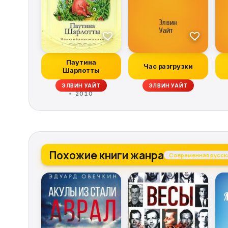
Паутина
Час разгрузки
Шарлотты
ОВ, ВИТАЛИЙ БАБЕНКО, КШИШТОФ БОРУНЬ, РЭЙ БРЭДБЕРИ, КОНРАД ФИА
ЭЛВИН УАЙТ
ЭЛВИН УАЙТ
2010
Похожие книги жанра
Современная русска