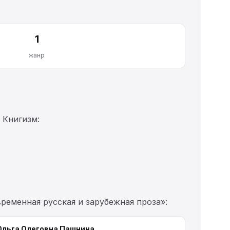
1
жанр
 Книгизм:
ременная русская и зарубежная проза»:
Ольга Олеговна Пашнина