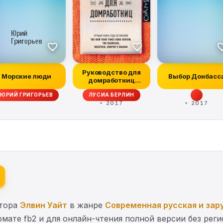
Руководство для
Морские люди
Выбор Донбасс
домработниц
(сборник)
ЮРИЙ ГРИГОРЬЕВ
ЛУСИА БЕРЛИН
2017
2017
втора
Элвин Уайт
в жанре
Современная русская и зар
мате fb2 и для онлайн-чтения полной версии без рег