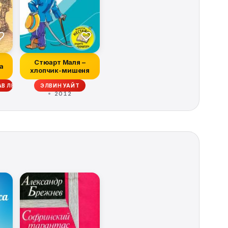
Стюарт Маля –
а
хлопчик-мишеня
АВ ЛЕМ, ЭМИЛЬ ЛУДВИТ, КЭТРИН МАКЛИН, ДРАГОМИР МИХУ, КЛИФФОРД 
ЭЛВИН УАЙТ
2012