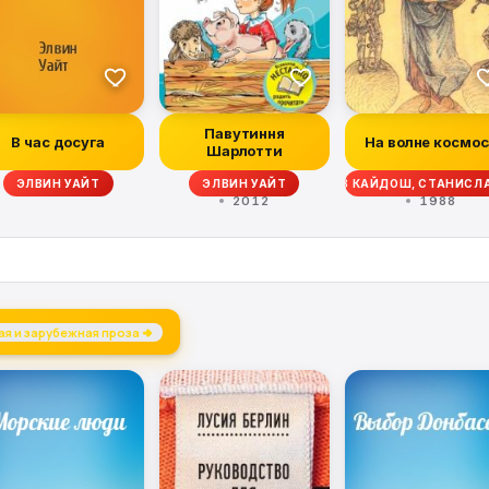
Павутиння
В час досуга
На волне космос
Шарлотти
ЛКОВСКИЙ, РЭНДАЛ ГАРРЕТ, РОБЕРТ ШЕКЛИ, ВАЦЛАВ КАЙДОШ, СТАНИСЛ
ЭЛВИН УАЙТ
ЭЛВИН УАЙТ
2012
1988
я и зарубежная проза →