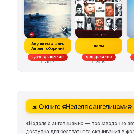
Акулы из стали.
Весы
Аврал (сборник)
ЭДУАРД ОВЕЧКИН
ДОН ДЕЛИЛЛО
2017
2005
📖 О книге «Неделя с ангелицами»
«Неделя с ангелицами» — произведение а
доступна для бесплатного скачивания в фор