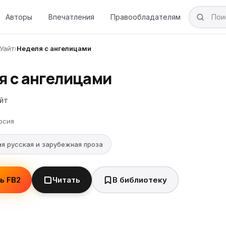
Авторы
Впечатления
Правообладателям
Уайт
›
Неделя с ангелицами
я с ангелицами
йт
рсия
я русская и зарубежная проза
ь FB2
Читать
В библиотеку