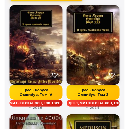
Ересь Хоруса:
Ересь Хоруса:
Омнибус. Том IV
Омнибус. Том 3
САНДЕРС, МИТЧЕЛ СКАНЛОН, ГЭВ ТОРП, ДЭВИД ЭННЕНДЕЙЛ, МЭТТЬЮ ФАР
АЙ ХЕЙЛИ, МАЙК ЛИ, КРИС РАЙТ, РОБ САНДЕРС, МИТЧЕЛ СКАНЛОН, ГЭВ
2016
2014