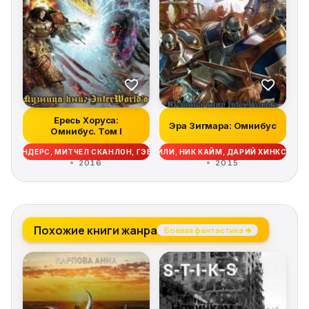
Ересь Хоруса:
Эра Зигмара: Омнибус
Омнибус. Том I
, РОБ САНДЕРС, МИТЧЕЛ СКАНЛОН, ГЭВ ТОРП, ДЭВИД ЭННЕНДЕЙЛ, МЭТТ
, КРИС РАЙТ, РОБ САНДЕРС, ГАЙ ХЕЙЛИ, НИК КАЙМ, ДАРИЙ ХИНКС, С.Л.
2016
2015
Похожие книги жанра
Боевая фантастика →