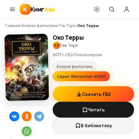
Книг
изм
Главная
›
Боевая фантастика
›
Гэв Торп
›
Око Терры
Око Терры
Гэв Торп
ГТ
2017 г.
FB2
Полная версия
Боевая фантастика
Серия: Warhammer 40000
Скачать FB2
Читать
В библиотеку