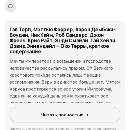
Гэв Торп, Мэттью Фаррер, Аарон Дембски-
Боуден, Ник Кайм, Роб Сандерс, Джон
Френч, Крис Райт, Энди Смайли, Гай Хейли,
Дэвид Эннендейл — Око Терры, краткое
содержание
Мечты Императора о возвышении и господстве
человечества рассыпались прахом. От Великого
крестового похода остались лишь тающие
воспоминания. Веры в единство больше нет. Мятеж
Хоруса простирается во все уголки Империума,
едва ли не каждый день война охватывает все
новые миры и целые звездные системы. Кто-то
начинает задаваться вопросом: возможно ли было
Читать полностью →
все это предвидеть? Но в темные времена только
одно ясно наверняка - Галактика больше никогда не
Читать книгу онлайн «Око Терры» — автор Гэв Торп, Мэттью