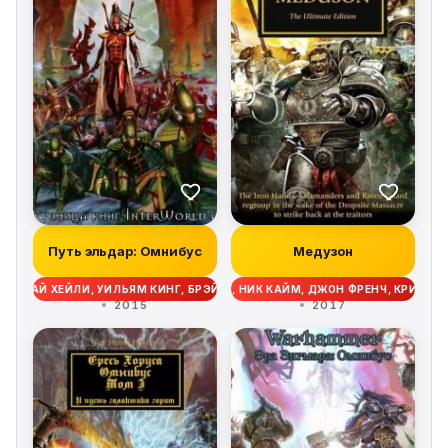
Путь эльдар: Омнибус
Медузон
ДЕРС, ГАЙ ХЕЙЛИ, УИЛЬЯМ КИНГ, БРЭЙДЕН КЭМПБЕЛЛ, МЭТТЬЮ ФАРРЕР,
ЭН АБНЕТТ, ГРЭМ МАКНИЛЛ, ГЭВ ТОРП, НИК КАЙМ, ДЖОН ФРЕНЧ, КРИС РА
2015
2017