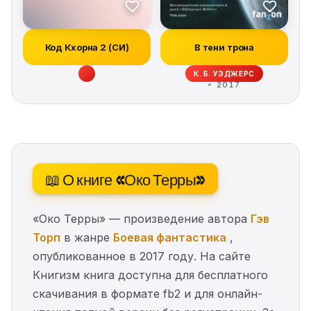
Код Кхорна 2 (СИ)
В тени трона
К. Б. УЭДЖЕРС
2017
📖 О книге «Око Терры»
«Око Терры» — произведение автора
Гэв
Торп
в жанре
Боевая фантастика
,
опубликованное в 2017 году. На сайте
Книгизм книга доступна для бесплатного
скачивания в формате fb2 и для онлайн-