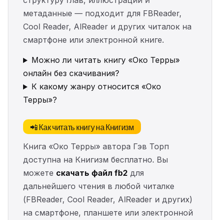
структуру глав, иллюстрации и
метаданные — подходит для FBReader,
Cool Reader, AlReader и других читалок на
смартфоне или электронной книге.
Можно ли читать книгу «Око Терры»
онлайн без скачивания?
К какому жанру относится «Око
Терры»?
📲 Как читать книгу на Книгизм
Книга «Око Терры» автора Гэв Торп
доступна на Книгизм бесплатно. Вы
можете
скачать файл fb2
для
дальнейшего чтения в любой читалке
(FBReader, Cool Reader, AlReader и других)
на смартфоне, планшете или электронной