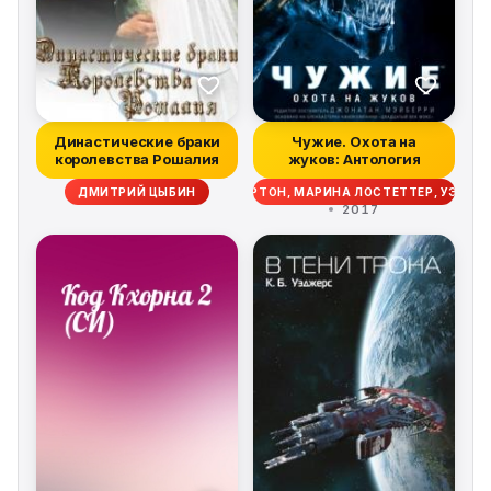
Династические браки
Чужие. Охота на
королевства Рошалия
жуков: Антология
ИМ ЛЕББОН, СКОТТ СИГЛЕР, ДЭЙВ ВОЛВЕРТОН, МАРИНА ЛОСТЕТТЕР, УЭСТ
ДМИТРИЙ ЦЫБИН
2017