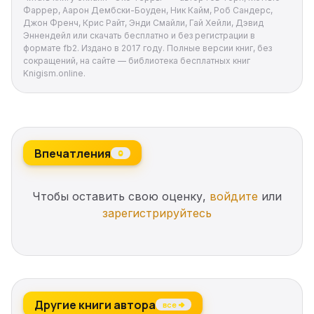
познает мира...
Фаррер, Аарон Дембски-Боуден, Ник Кайм, Роб Сандерс,
Джон Френч, Крис Райт, Энди Смайли, Гай Хейли, Дэвид
Эннендейл или скачать бесплатно и без регистрации в
формате fb2. Издано в 2017 году. Полные версии книг, без
сокращений, на сайте — библиотека бесплатных книг
Knigism.online.
Впечатления
0
Чтобы оставить свою оценку,
войдите
или
зарегистрируйтесь
Другие книги автора
все →