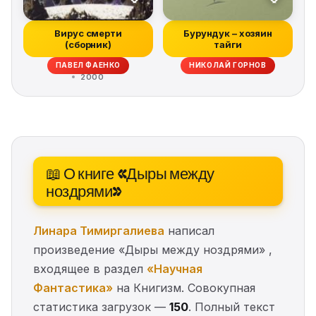
Вирус смерти
Бурундук – хозяин
(сборник)
тайги
ПАВЕЛ ФАЕНКО
НИКОЛАЙ ГОРНОВ
2000
📖 О книге «Дыры между
ноздрями»
Линара Тимиргалиева
написал
произведение «Дыры между ноздрями» ,
входящее в раздел
«Научная
Фантастика»
на Книгизм. Совокупная
статистика загрузок —
150
. Полный текст