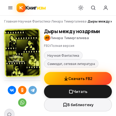
Книг
изм
Главная
›
Научная Фантастика
›
Линара Тимиргалиева
›
Дыры между но
Дыры между ноздрями
Линара Тимиргалиева
ЛТ
FB2
Полная версия
Научная Фантастика
Самиздат, сетевая литература
Скачать FB2
Читать
В библиотеку