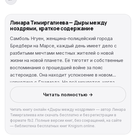
Линара Тимиргалиева — Дыры между
ноздрями, краткое содержание
Самболь Нгуен, женщина-полицейский города
Бредбери на Марсе, каждый день имеет дело с
разбитыми мечтами местных жителей о новой
жизни на новой планете. Её тяготят и собственные
воспоминания о прошедшей войне за пояс
астероидов. Она находит успокоение в новом
наркотике с Ганимеда. Но всё меняется, когда
Народный фронт освобождения Марса и Фобоса
Читать полностью →
заявляет о себе серией громких терактов и к нему
присоединяется известная наёмница Агнешка бин
Читать книгу онлайн «Дыры между ноздрями» — автор Линара
Шариф.
Тимиргалиева или скачать бесплатно и без регистрации в
формате fb2. Полные версии книг, без сокращений, на сайте
— библиотека бесплатных книг Knigism.online.