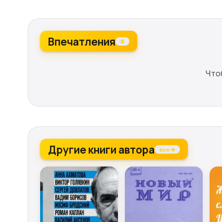
Впечатления
0
Что
Другие книги автора
все →