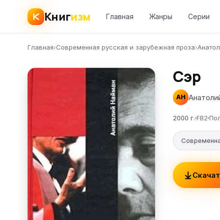
Книг
изм
Главная
Жанры
Серии
Главная
›
Современная русская и зарубежная проза
›
Анато
Сэр
Анатоли
АН
2000 г.
FB2
По
Современна
Скачат