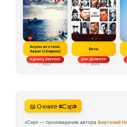
Акулы из стали.
Весы
Аврал (сборник)
ЭДУАРД ОВЕЧКИН
ДОН ДЕЛИЛЛО
2017
2005
📖 О книге «Сэр»
«Сэр» — произведение автора
Анатолий Н