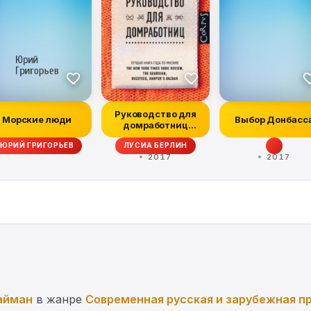
Руководство для
Морские люди
Выбор Донбасс
домработниц
(сборник)
ЮРИЙ ГРИГОРЬЕВ
ЛУСИА БЕРЛИН
2017
2017
айман
в жанре
Современная русская и зарубежная п