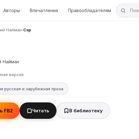
Авторы
Впечатления
Правообладателям
лий Найман
›
Сэр
й Найман
лная версия
я русская и зарубежная проза
ь FB2
Читать
В библиотеку