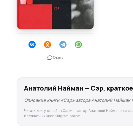
Отзыв
Анатолий Найман — Сэр, кратко
Описание книги «Сэр» автора Анатолий Найман п
Читать книгу онлайн «Сэр» — автор Анатолий Найман или ска
бесплатных книг Knigism.online.