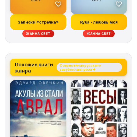
Записки «стрелка»
Куба - любовь моя
ЖАННА СВЕТ
ЖАННА СВЕТ
Похожие книги
Современная русская и
жанра
зарубежная проза →