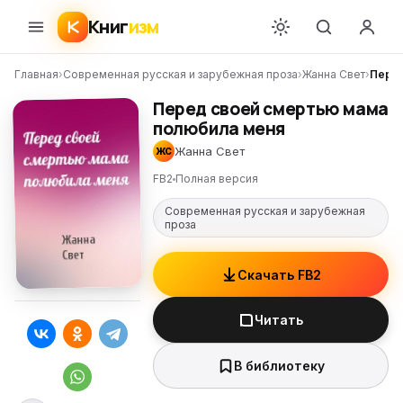
Книг
изм
Главная
›
Современная русская и зарубежная проза
›
Жанна Свет
›
Перед
Перед своей смертью мама
полюбила меня
Жанна Свет
ЖС
FB2
Полная версия
Современная русская и зарубежная
проза
Скачать FB2
Читать
В библиотеку