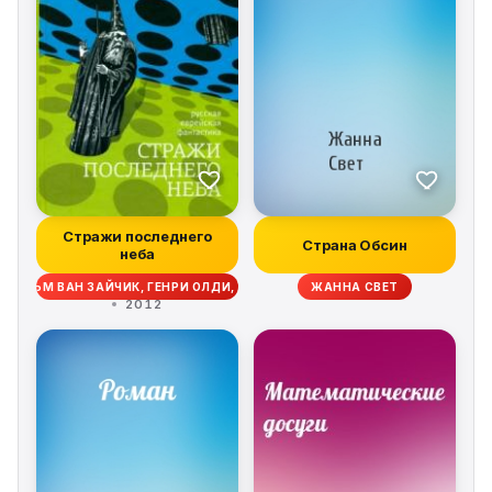
переминается с ноги на ногу и мямлит что-то
вроде «да что вы говорите» и « поразительно».
Тяжелое зрелище и тяжелое впечатление.
Стражи последнего
Страна Обсин
неба
, ХОЛЬМ ВАН ЗАЙЧИК, ГЕНРИ ОЛДИ, ЖАННА СВЕТ, ДАНИЭЛЬ КЛУГЕР, ЕЛ
ЖАННА СВЕТ
2012