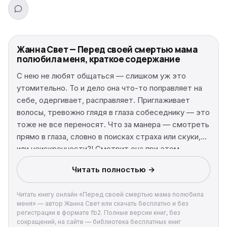
Жанна Свет — Перед своей смертью мама
полюбила меня, краткое содержание
С нею не любят общаться — слишком уж это
утомительно. То и дело она что-то поправляет на
себе, одергивает, расправляет. Приглаживает
волосы, тревожно глядя в глаза собеседнику — это
тоже не все переносят. Что за манера — смотреть
прямо в глаза, словно в поисках страха или скуки,
или неискренности?! Смотрит она при этом
искательным взглядом, словно упрашивает о чем-
Читать полностью →
то, молит, но о чем ее мольба, непонятно, да и
некогда разбираться. Какие мольбы, о чем вы?!
Читать книгу онлайн «Перед своей смертью мама полюбила
Жизнь несется, скачет, до умоляющих ли взглядов
меня» — автор Жанна Свет или скачать бесплатно и без
— пусть даже и думаешь о себе потом как о
регистрации в формате fb2. Полные версии книг, без
колоде бесчувственной, это быстро проходит, а
сокращений, на сайте — библиотека бесплатных книг