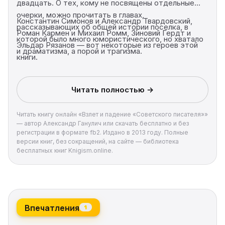
двадцать. О тех, кому не посвящены отдельные
очерки, можно прочитать в главах,
Константин Симонов и Александр Твардовский,
рассказывающих об общей истории поселка, в
Роман Кармен и Михаил Ромм, Зиновий Гердт и
которой было много юмористического, но хватало
Эльдар Рязанов — вот некоторые из героев этой
и драматизма, а порой и трагизма.
книги.
Читать полностью →
Читать книгу онлайн «Взлет и падение «Советского писателя»»
— автор Александр Ганулич или скачать бесплатно и без
регистрации в формате fb2. Издано в 2013 году. Полные
версии книг, без сокращений, на сайте — библиотека
бесплатных книг Knigism.online.
Впечатления
1