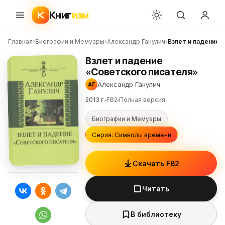
Книг
изм
Главная
›
Биографии и Мемуары
›
Александр Ганулич
›
Взлет и падение 
Взлет и падение
«Советского писателя»
Александр Ганулич
АГ
2013 г.
FB2
Полная версия
Биографии и Мемуары
Серия: Символы времени
Скачать FB2
Читать
В библиотеку