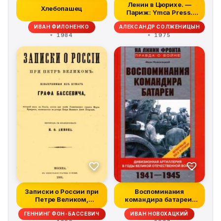
Ленин в Цюрихе. —
Хлебопашец
Париж: Ymca Press.
1975
ИВАН ФИЛОНЕНКО
АЛЕКСАНДР СОЛЖЕНИЦЫН
1984
1975
Записки о России при
Воспоминания
Петре Великом,
командира батареи.
извлеченные из...
Дивизионная артилл...
ГЕННИНГ ФОН-БАССЕВИЧ
ИВАН НОВОХАЦКИЙ