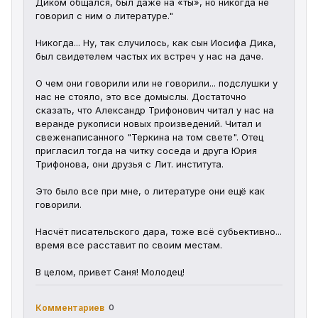
Диком общался, был даже на «ты», но никогда не 
говорил с ним о литературе."
Никогда... Ну, так случилось, как сын Иосифа Дика, 
был свидетелем частых их встреч у нас на даче. 
О чем они говорили или не говорили... подслушки у 
нас не стояло, это все домыслы. Достаточно 
сказать, что Александр Трифонович читал у нас на 
веранде рукописи новых произведений. Читал и 
свеженаписанного "Теркина на том свете". Отец 
пригласил тогда на читку соседа и друга Юрия 
Трифонова, они друзья с Лит. института. 
Это было все при мне, о литературе они ещё как 
говорили. 
Насчёт писательского дара, тоже всё субьективно... 
время все расставит по своим местам.
В целом, привет Саня! Молодец!
Комментариев
0