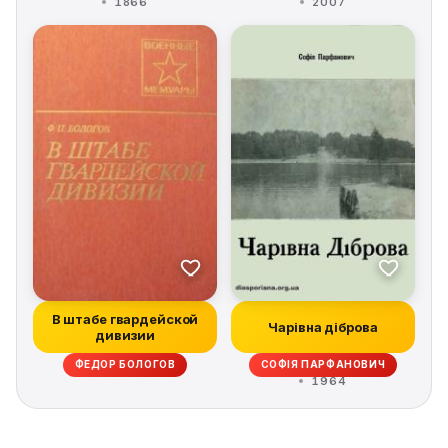
1866
2007
В штабе гвардейской
Чарівна діброва
дивизии
ФЕДОР БОЛОГОВ
СОФІЯ ПАРФАНОВИЧ
1964