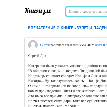
Книгизм
ВПЕЧАТЛЕНИЕ О КНИГЕ «ВЗЛЕТ И ПАДЕН
Сергей
поделился впечатлением о книге
Взлет и 
Сергей Дик
Интересно было узнавать многие подробности пос
"В общении с людьми, соседями Твардовский был 
Например, со своим соседом Иосифом Диком общал
Никогда... Ну, так случилось, как сын Иосифа Дик
О чем они говорили или не говорили... подслушки
новых произведений. Читал и свеженаписанного "Т
Это было все при мне, о литературе они ещё как 
Насчёт писательского дара, тоже всё субьективно.
В целом, привет Саня! Молодец!