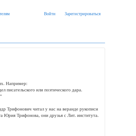
телям
Войти
Зарегистрироваться
их. Например:
ел писательского или поэтического дара.
"
андр Трифонович читал у нас на веранде рукописи
га Юрия Трифонова, они друзья с Лит. института.