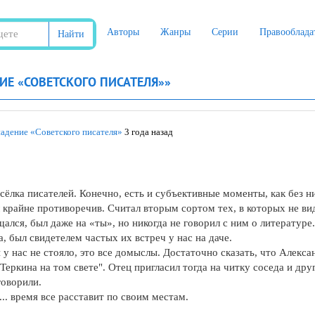
Авторы
Жанры
Серии
Правооблада
Найти
ИЕ «СОВЕТСКОГО ПИСАТЕЛЯ»»
падение «Советского писателя»
3 года назад
ёлка писателей. Конечно, есть и субъективные моменты, как без н
крайне противоречив. Считал вторым сортом тех, в которых не вид
ся, был даже на «ты», но никогда не говорил с ним о литературе.
а, был свидетелем частых их встреч у нас на даче.
 у нас не стояло, это все домыслы. Достаточно сказать, что Алекс
еркина на том свете". Отец пригласил тогда на читку соседа и дру
говорили.
.. время все расставит по своим местам.