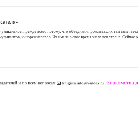
исателя»
 уникальное, прежде всего потому, что объединял проживавших там замечател
узыкантов, кинорежиссеров. Их имена в свое время знала вся страна. Сейчас о
Знакомства д
ладателей и по всем вопросам
knigism.info@yandex.ru