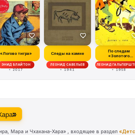
По следам
«Логово тигра»
Следы на камне
«Золотого
ключика»
ЭНИД БЛАЙТОН
ЛЕОНИД САВЕЛЬЕВ
ЛЕОНИД ГАЛЬПЕРШТ
2017
1941
1958
-Хара»
ра, Мара и Чхахана-Хара» , входящее в раздел
«Детс