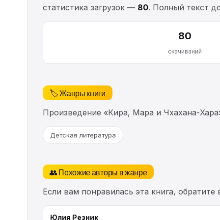
статистика загрузок —
80
. Полный текст д
80
скачиваний
🏷️ Жанры книги
Произведение «Кира, Мара и Чхахана-Хара
Детская литература
👥 Похожие авторы в жанре
Если вам понравилась эта книга, обратите
Юлия Резник