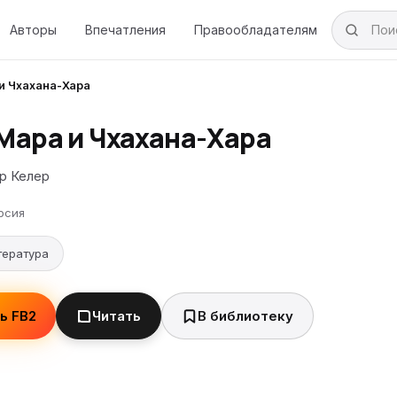
Авторы
Впечатления
Правообладателям
и Чхахана-Хара
 Мара и Чхахана-Хара
р Келер
рсия
тература
ь FB2
Читать
В библиотеку