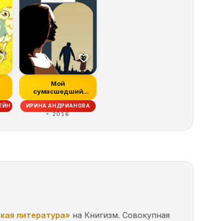
Мой
сумасшедший
папа
ЕЙН
ИРИНА АНДРИАНОВА
2016
кая литература»
на Книгизм. Совокупная