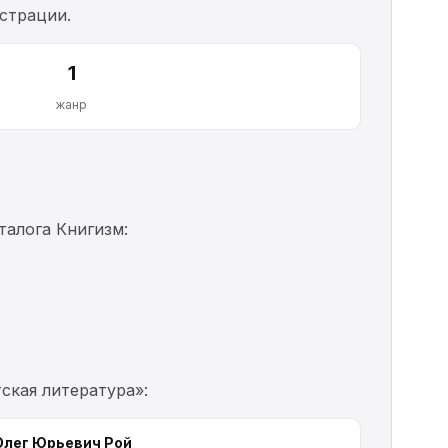
истрации.
1
жанр
алога Книгизм:
ская литература»:
Олег Юрьевич Рой