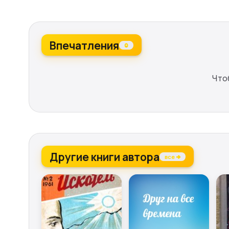
Впечатления
0
Что
Другие книги автора
все →