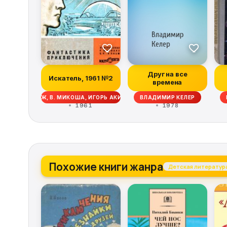
Друг на все
Искатель, 1961 №2
времена
 ДЖ. ОЛДРИДЖ, В. МИКОША, ИГОРЬ АКИМУШКИН, МИХАИЛ ЕФИМОВИЧ ЗУЕВ
ВЛАДИМИР КЕЛЕР
1961
1978
Похожие книги жанра
Детская литератур