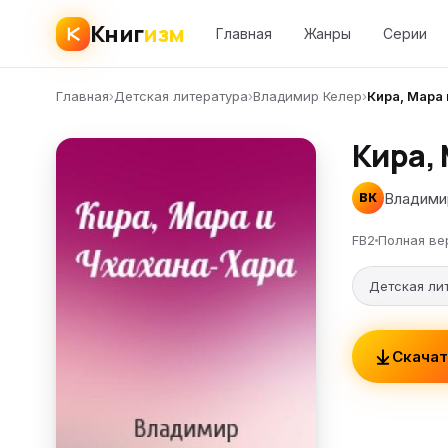
Книг
изм
Главная
Жанры
Серии
Главная
›
Детская литература
›
Владимир Келер
›
Кира, Мара 
Кира,
Владими
ВК
FB2
Полная ве
Детская ли
Скачат