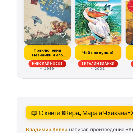
Приключения
Чей нос лучше?
Незнайки и его
друзей (все
НИКОЛАЙ НОСОВ
ВИТАЛИЙ БИАНКИ
иллюстрации...
1959
2001
📖 О книге «Кира, Мара и Чхахана
Владимир Келер
написал произведение «Ки