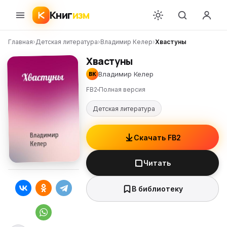
Книг
изм
Главная
›
Детская литература
›
Владимир Келер
›
Хвастуны
Хвастуны
Владимир Келер
ВК
FB2
Полная версия
Детская литература
Скачать FB2
Читать
В библиотеку