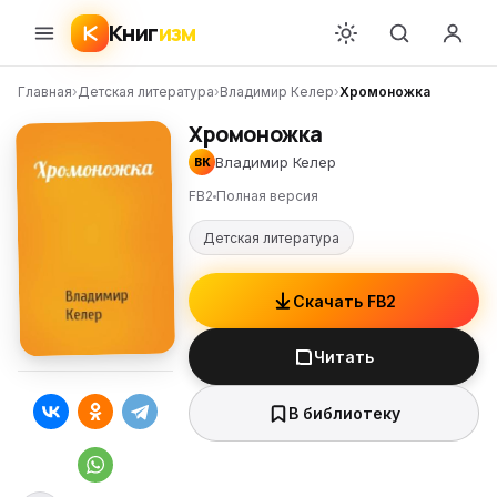
Книг
изм
Главная
›
Детская литература
›
Владимир Келер
›
Хромоножка
Хромоножка
Владимир Келер
ВК
FB2
Полная версия
Детская литература
Скачать FB2
Читать
В библиотеку