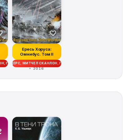
Ересь Хоруса:
Омнибус. Том II
АН ДАНН, ЛОРИ ГОЛДИНГ, АЛАН МЕРРЕТ
 ЭНДИ СМАЙЛИ, ДЖЕЙМС СВАЛЛОУ, ЭНТОНИ РЕЙНОЛЬДС, КРИСТИАН ДАНН,
Р, ЭНДИ СМАЙЛИ
АНЛОН, ГЭВ ТОРП, ДЭВИД ЭННЕНДЕЙЛ, МЭТТЬЮ ФАРРЕР, ЭНДИ СМАЙЛИ, 
 РОБ САНДЕРС, МИТЧЕЛ СКАНЛОН, ГЭВ ТОРП, ДЭВИД ЭННЕНДЕЙЛ, МЭТТЬ
ИОН, ЛОРИ ГОЛДИНГ
2016