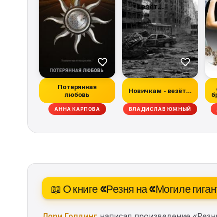
Потерянная
Новичкам - везёт...
любовь
б
Н МАБЕРРИ, ХИЗЕР ГРЭМ, ДЭН АБНЕТТ, РЭЙЧЕЛ КЕЙН, ТИМ ЛЕББОН, СКО
АННА КАРПОВА
ВЛАДИСЛАВ ЮЖНЫЙ
📖 О книге «Резня на «Могиле гига
Лори Голдинг
написал произведение «Резня