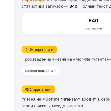
статистика загрузок —
840
. Полный текст 
840
скачиваний
🏷️ Жанры книги
Произведение «Резня на «Могиле гиганта»
Боевая фантастика
📚 Серия книги
«Резня на «Могиле гиганта»» входит в сер
герои связаны между книгами.