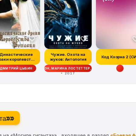
Династические
Чужие. Охота на
Код Кхорна 2 (С
раки королевства
жуков: Антология
Рошалия
ТТ СИГЛЕР, ДЭЙВ ВОЛВЕРТОН, МАРИНА ЛОСТЕТТЕР, УЭСТОН ОКС, МЭТТ Ф
ДМИТРИЙ ЦЫБИН
2017
нта»»
 на «Могиле гиганта»» , входящее в раздел
«Боевая 