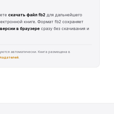
жете
скачать файл fb2
для дальнейшего
электронной книге. Формат fb2 сохраняет
версии в браузере
сразу без скачивания и
руются автоматически. Книга размещена в
бладателей
.