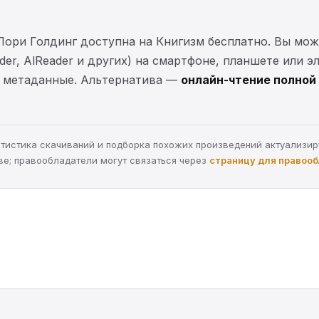
 Лори Голдинг доступна на Книгизм бесплатно. Вы мо
ader, AlReader и других) на смартфоне, планшете или 
 и метаданные. Альтернатива —
онлайн-чтение полной 
статистика скачиваний и подборка похожих произведений актуализи
ве; правообладатели могут связаться через
страницу для правоо