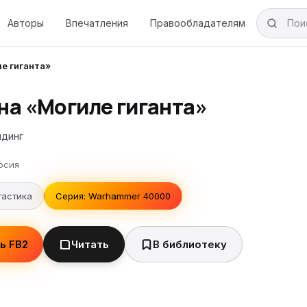
Авторы
Впечатления
Правообладателям
ле гиганта»
на «Могиле гиганта»
лдинг
рсия
тастика
Серия: Warhammer 40000
ь FB2
Читать
В библиотеку