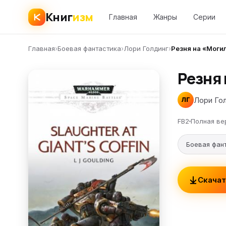
Книг
изм
Главная
Жанры
Серии
Главная
›
Боевая фантастика
›
Лори Голдинг
›
Резня на «Моги
Резня 
Лори Го
ЛГ
FB2
Полная ве
Боевая фан
Скачат