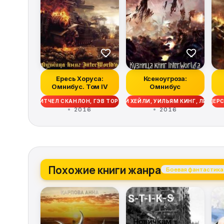
Ересь Хоруса:
Ксеноугроза:
Омнибус. Том IV
Омнибус
 РОБ САНДЕРС, МИТЧЕЛ СКАНЛОН, ГЭВ ТОРП, ДЭВИД ЭННЕНДЕЙЛ, МЭТТЬ
 ДЖОН ФРЕНЧ, НИК КАЙМ, ГАЙ ХЕЙЛИ, МАЙК ЛИ, КРИС РАЙТ, РОБ САНД
 БРЭЙДЕН КЭМПБЕЛЛ, ЭНДИ ЧАМБЕРС, ГАЙ ХЕЙЛИ, УИЛЬЯМ КИНГ, ЛИНДС
ГРЭМ МАКНИЛЛ, ААРОН ДЕМБСКИ-БОУДЕН, БЕН КАУНТЕР, ДЖОН ФРЕНЧ, Н
ДЭН АБНЕТТ, ГРЭМ МАКНИЛЛ, ААРОН ДЕМБСКИ-БОУДЕН, БЕН
РОБ САНДЕРС, КРИ
2016
2016
Похожие книги жанра
Боевая фантастика