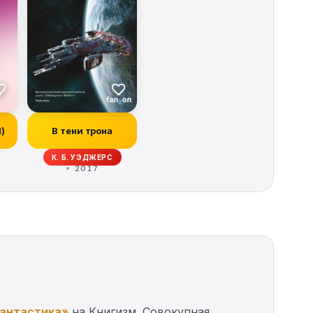
И)
В тени трона
ОРБЕК, ИВОНН НАВАРРО, КИТ ДЕ КАНДИДО, РЭЙ ГАРТОН, КРИСТОФЕР ГОЛ
К. Б. УЭДЖЕРС
2017
фантастика»
на Книгизм. Совокупная