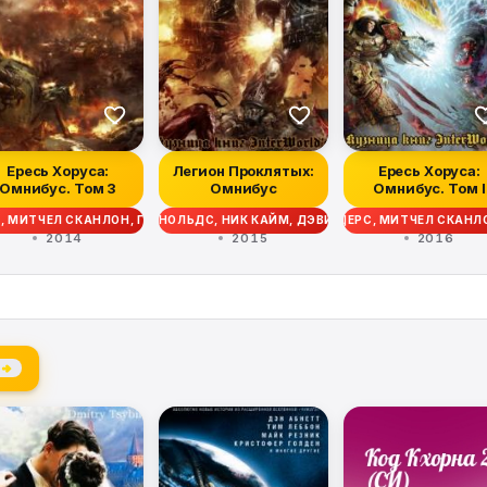
Ересь Хоруса:
Легион Проклятых:
Ересь Хоруса:
Омнибус. Том 3
Омнибус
Омнибус. Том I
Ю ФАРРЕР, ЭНДИ СМАЙЛИ, ДЖЕЙМС СВАЛЛОУ, ЭНТОНИ РЕЙНОЛЬДС, КРИСТИ
ЕРС, МИТЧЕЛ СКАНЛОН, ГЭВ ТОРП, ДЭВИД ЭННЕНДЕЙЛ, МЭТТЬЮ ФАРРЕР,
И ПЕЙТОН, ГРЭМ МАКНИЛЛ, ЛОРИ ГОЛДИНГ, МИТЧЕЛ СКАНЛОН, ЭНДИ ХОА
ИК КАЙМ, ГАЙ ХЕЙЛИ, МАЙК ЛИ, КРИС РАЙТ, РОБ САНДЕРС, МИТЧЕЛ СК
 КАУНТЕР, ДЖОН ФРЕНЧ, НИК КАЙМ, ГАЙ ХЕЙЛИ, МАЙК ЛИ, КРИС РАЙТ,
СТИАН ДАНН, ДЖОШ РЕЙНОЛЬДС, НИК КАЙМ, ДЭВИД ЭННЕНДЕЙЛ, ГРЭМ Л
2014
2015
2016
 →