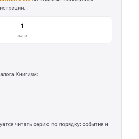
гистрации.
1
жанр
алога Книгизм:
уется читать серию по порядку: события и