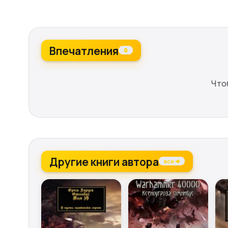
Впечатления
0
Что
Другие книги автора
все →