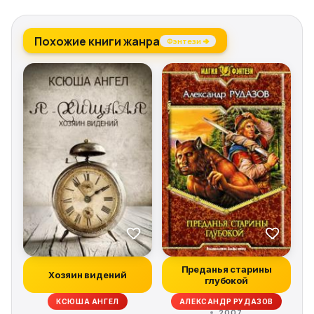
Похожие книги жанра
Фэнтези →
Преданья старины
Хозяин видений
глубокой
КСЮША АНГЕЛ
АЛЕКСАНДР РУДАЗОВ
2007