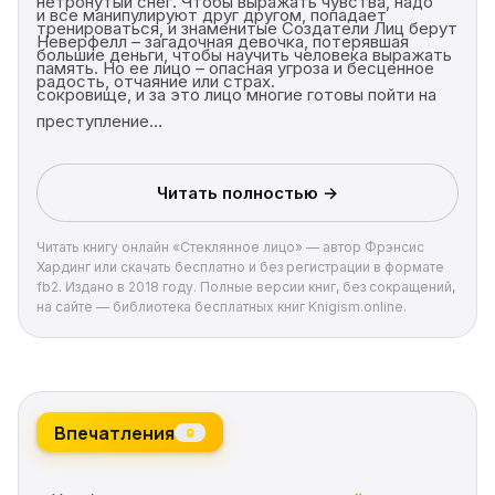
нетронутый снег. Чтобы выражать чувства, надо
и все манипулируют друг другом, попадает
тренироваться, и знаменитые Создатели Лиц берут
Неверфелл – загадочная девочка, потерявшая
большие деньги, чтобы научить человека выражать
память. Но ее лицо – опасная угроза и бесценное
радость, отчаяние или страх.
сокровище, и за это лицо многие готовы пойти на
преступление…
Читать полностью →
Читать книгу онлайн «Стеклянное лицо» — автор Фрэнсис
Хардинг или скачать бесплатно и без регистрации в формате
fb2. Издано в 2018 году. Полные версии книг, без сокращений,
на сайте — библиотека бесплатных книг Knigism.online.
Впечатления
0