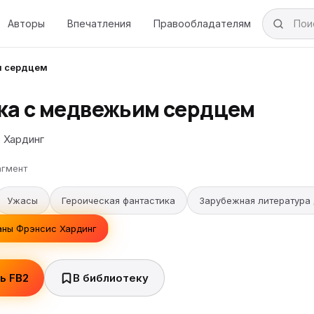
Авторы
Впечатления
Правообладателям
м сердцем
ка с медвежьим сердцем
 Хардинг
гмент
Ужасы
Героическая фантастика
Зарубежная литература 
аны Фрэнсис Хардинг
ь FB2
В библиотеку