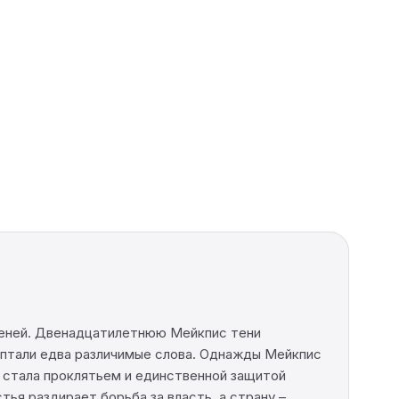
теней. Двенадцатилетнюю Мейкпис тени
шептали едва различимые слова. Однажды Мейкпис
ь стала проклятьем и единственной защитой
ья раздирает борьба за власть, а страну –