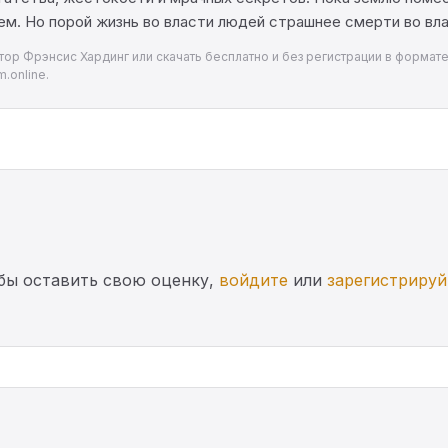
ем. Но порой жизнь во власти людей страшнее смерти во вл
р Фрэнсис Хардинг или скачать бесплатно и без регистрации в формате f
.online.
бы оставить свою оценку,
войдите
или
зарегистрируй