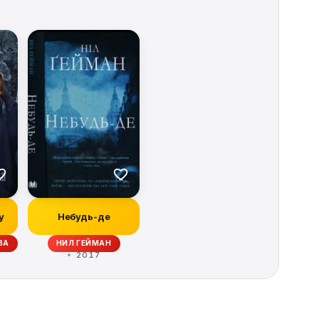
у
Небудь-де
ВА
НИЛ ГЕЙМАН
2017