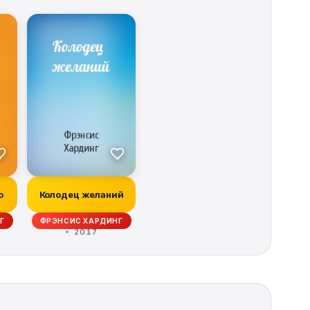
о
Колодец желаний
Г
ФРЭНСИС ХАРДИНГ
2017