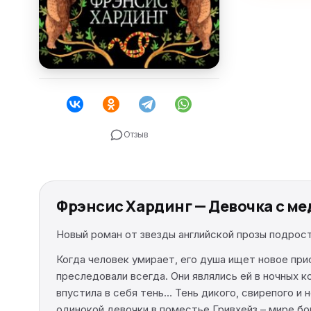
Отзыв
Фрэнсис Хардинг — Девочка с м
Новый роман от звезды английской прозы подрос
Когда человек умирает, его душа ищет новое пр
преследовали всегда. Они являлись ей в ночных
впустила в себя тень… Тень дикого, свирепого и
одинокой девочки в поместье Гривхейз – мире бо