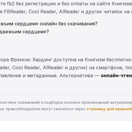
те fb2 без регистрации и без оплаты на сайте Книгизм
FBReader, Cool Reader, AlReader и других читалок на
ежьим сердцем» онлайн без скачивания?
едвежьим сердцем»?
ора Фрэнсис Хардинг доступна на Книгизм бесплатно
der, Cool Reader, AlReader и других) на смартфоне, п
главление и метаданные. Альтернатива —
онлайн-чтен
статистика скачиваний и подборка похожих произведений актуализи
ве; правообладатели могут связаться через
страницу для правоо