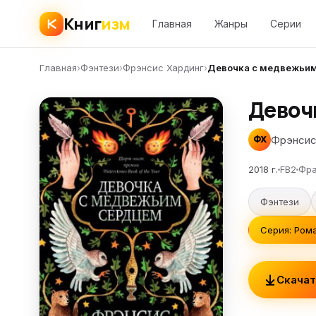
Книг
изм
Главная
Жанры
Серии
Главная
›
Фэнтези
›
Фрэнсис Хардинг
›
Девочка с медвежьи
Девоч
Фрэнсис
ФХ
2018 г.
FB2
Фра
Фэнтези
Серия: Ром
Скачат