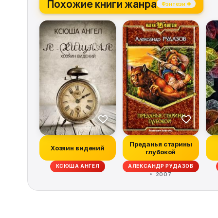
Похожие книги жанра
Фэнтези →
Преданья старины
Хозяин видений
глубокой
КСЮША АНГЕЛ
АЛЕКСАНДР РУДАЗОВ
2007