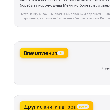
борьба за корону, душа Мейкпис борется со звер
Читать книгу онлайн «Девочка с медвежьим сердцем» — авто
сокращений, на сайте — библиотека бесплатных книг Knigism
Впечатления
0
Что
Другие книги автора
все →