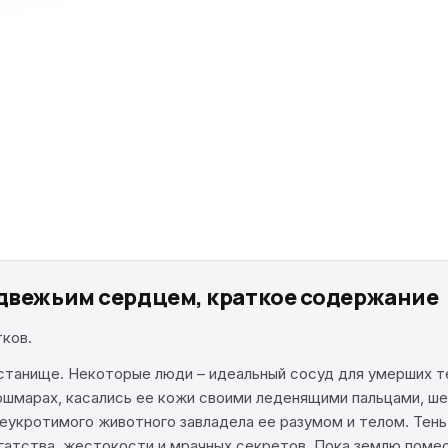
едвежьим сердцем, краткое содержание
тков.
истанище. Некоторые люди – идеальный сосуд для умерших 
 кошмарах, касались ее кожи своими леденящими пальцами, 
 неукротимого животного завладела ее разумом и телом. Тен
гатства, жестокости и мрачных секретов. Пока землю помест