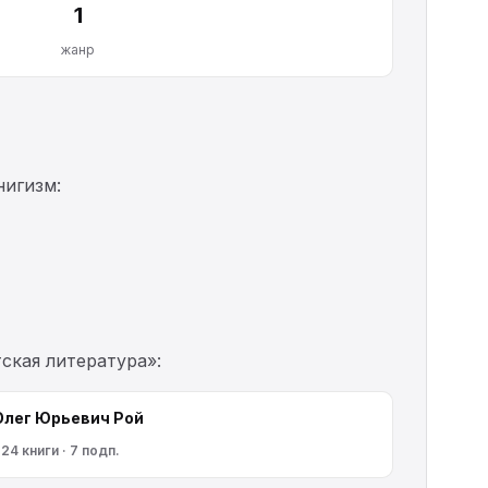
1
жанр
нигизм:
ская литература»:
Олег Юрьевич Рой
24 книги · 7 подп.