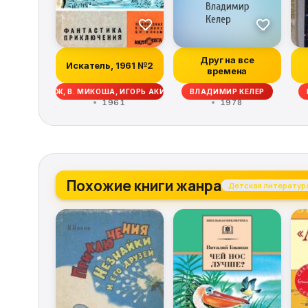
Друг на все
Искатель, 1961 №2
времена
 ДЖ. ОЛДРИДЖ, В. МИКОША, ИГОРЬ АКИМУШКИН, МИХАИЛ ЕФИМОВИЧ ЗУЕВ
ВЛАДИМИР КЕЛЕР
1961
1978
Похожие книги жанра
Детская литератур