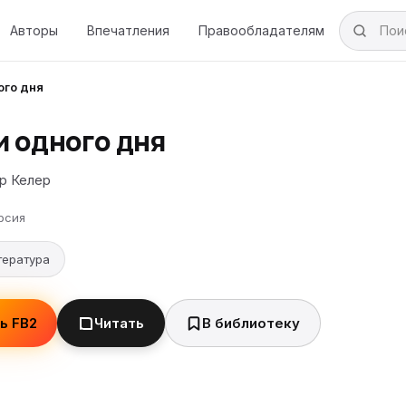
Авторы
Впечатления
Правообладателям
ого дня
и одного дня
р Келер
рсия
тература
ь FB2
Читать
В библиотеку