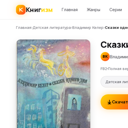
Книг
изм
Главная
Жанры
Серии
Главная
›
Детская литература
›
Владимир Келер
›
Сказки одн
Сказк
Владими
ВК
FB2
Полная ве
Детская ли
Скачат