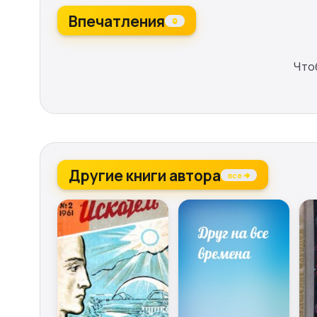
Впечатления
0
Что
Другие книги автора
все →