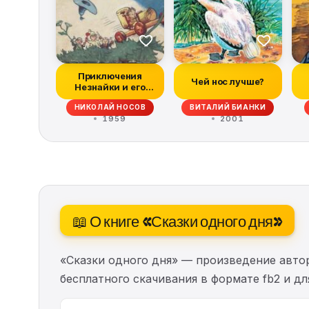
Приключения
Чей нос лучше?
Незнайки и его
друзей (все
НИКОЛАЙ НОСОВ
ВИТАЛИЙ БИАНКИ
иллюстрации...
1959
2001
📖 О книге «Сказки одного дня»
«Сказки одного дня» — произведение авт
бесплатного скачивания в формате fb2 и д