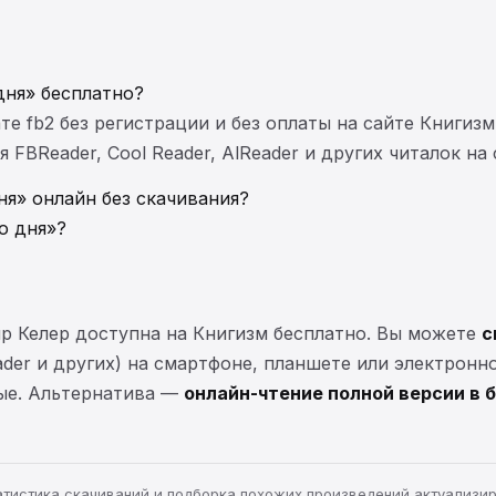
дня» бесплатно?
те fb2 без регистрации и без оплаты на сайте Книгизм
FBReader, Cool Reader, AlReader и других читалок на
ня» онлайн без скачивания?
о дня»?
ир Келер доступна на Книгизм бесплатно. Вы можете
с
eader и других) на смартфоне, планшете или электронн
ные. Альтернатива —
онлайн-чтение полной версии в 
статистика скачиваний и подборка похожих произведений актуализи