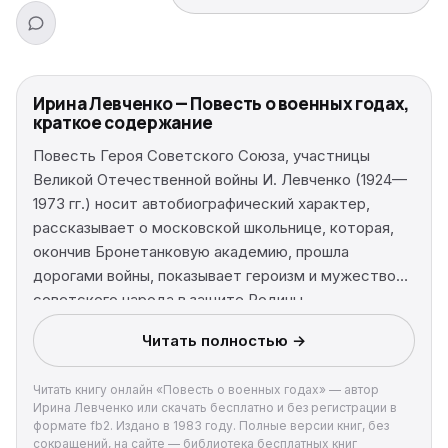
Ирина Левченко — Повесть о военных годах,
краткое содержание
Повесть Героя Советского Союза, участницы
Великой Отечественной войны И. Левченко (1924—
1973 гг.) носит автобиографический характер,
рассказывает о московской школьнице, которая,
окончив Бронетанковую академию, прошла
дорогами войны, показывает героизм и мужество
советского народа в защите Родины.
Читать полностью →
Читать книгу онлайн «Повесть о военных годах» — автор
Ирина Левченко или скачать бесплатно и без регистрации в
формате fb2. Издано в 1983 году. Полные версии книг, без
сокращений, на сайте — библиотека бесплатных книг