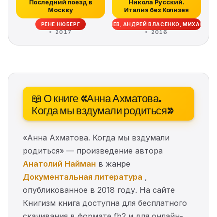
Последний поезд в
Никола Русский.
Москву
Италия без Колизея
РЕНЕ НЮБЕРГ
БОРИС ШИРЯЕВ, АНДРЕЙ ВЛАСЕНКО, МИХАИЛ Т
2017
2016
📖 О книге «Анна Ахматова.
Когда мы вздумали родиться»
«Анна Ахматова. Когда мы вздумали
родиться» — произведение автора
Анатолий Найман
в жанре
Документальная литература
,
опубликованное в 2018 году. На сайте
Книгизм книга доступна для бесплатного
скачивания в формате fb2 и для онлайн-