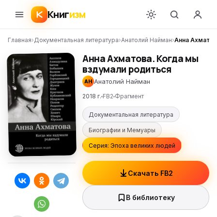
Книг
изм
Главная
›
Документальная литература
›
Анатолий Найман
›
Анна Ахматов
Анна Ахматова. Когда мы
вздумали родиться
Анатолий Найман
АН
2018 г.
FB2
Фрагмент
Документальная литература
Биографии и Мемуары
Серия: Эпоха великих людей
Скачать FB2
В библиотеку