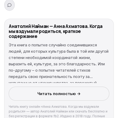
Анатолий Найман — Анна Ахматова. Когда
мы вздумали родиться, краткое
содержание
Эта книга о попытке случайно соединившихся
людей, для которых культура была в той или другой
степени необходимой координатой жизни,
выразить ей, культуре, за это благодарность. Или
по-другому – о попытке читателей стихов
передать свою признательность поэту за
испытанные от чтения чувства, за пережитый
душою подъем. О том, насколько удачно, полно или,
Читать полностью →
напротив, нескладно, схематично это
осуществилось.
Читать книгу онлайн «Анна Ахматова. Когда мы вздумали
родиться» — автор Анатолий Найман или скачать бесплатно и
без регистрации в формате fb2. Издано в 2018 году. Полные