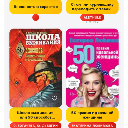
Стоит ли курильщику
Внешность и характер
переходить с табака
на электро...
ALETHULE
2017
Школа выживания,
50 правил идеальной
или 56 способов
женщины
защиты вашего реб...
О. БОГАЧЕВА, Ю. ДУБЯГИН
ЕКАТЕРИНА ЛЮБИМОВА