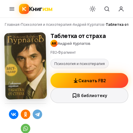
Книг
изм
Главная
›
Психология и психотерапия
›
Андрей Курпатов
›
Таблетка от с
Таблетка от страха
Андрей Курпатов
АК
FB2
Фрагмент
Психология и психотерапия
Скачать FB2
В библиотеку