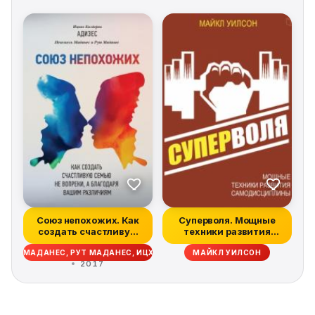
Союз непохожих. Как
Суперволя. Мощные
создать счастливую
техники развития
семью не во...
самодисциплины
КЕЛЬ МАДАНЕС, РУТ МАДАНЕС, ИЦХАК АДИЗЕС
МАЙКЛ УИЛСОН
2017