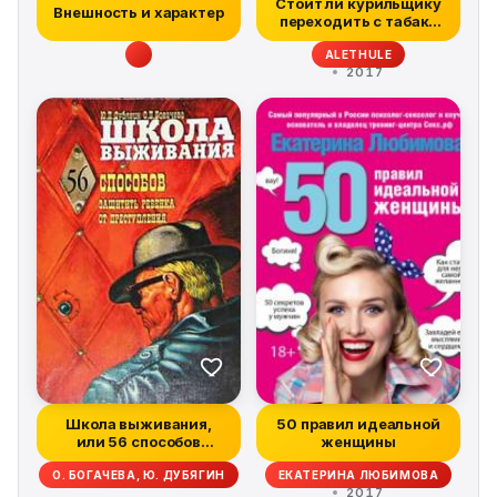
Стоит ли курильщику
Внешность и характер
переходить с табака
на электро...
ALETHULE
2017
Школа выживания,
50 правил идеальной
или 56 способов
женщины
защиты вашего реб...
О. БОГАЧЕВА, Ю. ДУБЯГИН
ЕКАТЕРИНА ЛЮБИМОВА
2017